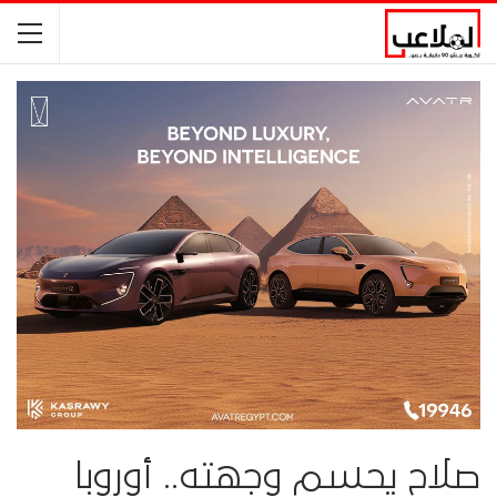
صلاح يحسم وجهته.. أوروبا