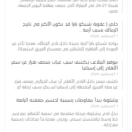
بنتيجة 27-26، في المباراة التي جمعت بينهما اليوم الجمعة،
ضمن…
خاص | عقوبة شيكو بانزا قد تكون الأكبر في تاريخ
الزمالك بسبب أزمة…
7 أغسطس 2026
يواجه شيكو بانزا أزمة جديدة داخل نادي الزمالك، بعدما تأخر عن
العودة إلى القاهرة للانتظام في معسكر الفريق استعدادًا…
موقع الملاعب يكشف سبب غياب منصف بقرار عن سفر
الأهلي إلى إسبانيا
7 أغسطس 2026
كشف مصدر داخل النادي الأهلي أن غياب الجزائري منصف بقرار
عن بعثة الفريق المتجهة إلى إسبانيا لم يكن بسبب إصابة أو…
برشلونة يبدأ مفاوضات رسمية لحسم صفقته الرابعة
7 أغسطس 2026
دخل نادي برشلونة مرحلة متقدمة في سعيه للتعاقد مع نجم
خط وسط مانشستر سيتي، رودري، بعدما بدأ محادثات رسمية
مع إدارة…