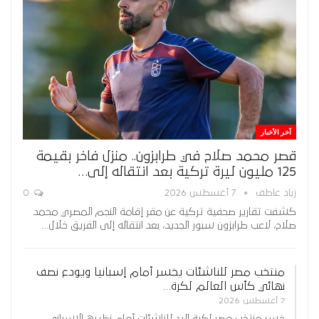
آخر الأخبار
قصر محمد صلاح في طرابزون.. منزل فاخر بقيمة
125 مليون ليرة تركية بعد انتقاله إلى…
زياد عاطف
7 أغسطس 2026
0
كشفت تقارير صحفية تركية عن مقر إقامة النجم المصري محمد
صلاح، لاعب طرابزون سبور الجديد، بعد انتقاله إلى الفريق خلال…
منتخب مصر للناشئات يخسر أمام إسبانيا ويودع نصف
نهائي كأس العالم لكرة…
7 أغسطس 2026
خسر منتخب مصر لكرة اليد للناشئات أمام نظيره الإسباني