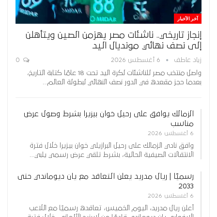
آخر الأخبار
إنجاز تاريخي.. ناشئات مصر يهزمن الصين ويتأهلن
إلى نصف نهائي مونديال اليد
زياد عاطف
6 أغسطس 2026
0
واصل منتخب مصر للناشئات لكرة اليد تحت 18 عامًا كتابة التاريخ،
بعدما حجز مقعده في الدور نصف النهائي لبطولة العالم…
الزمالك يوافق على رحيل خوان بيزيرا بشرط وصول عرض
مناسب
6 أغسطس 2026
وافق نادي الزمالك على رحيل البرازيلي خوان بيزيرا خلال فترة
الانتقالات الصيفية الحالية، بشرط تلقي عرض رسمي يلبي…
رسميًا | ريال مدريد يعلن التعاقد مع يان ديوماندي حتى
2033
6 أغسطس 2026
أعلن ريال مدريد، اليوم الخميس، تعاقده رسميًا مع اللاعب