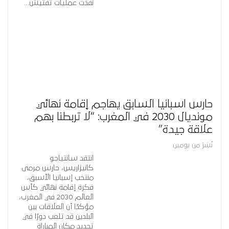
نفذت عمليات تفتيش…
حارس اسبانيا السابق يهاجم إقامة نهائي
مونديال 2030 في المغرب: “لا تربطنا بهم
علاقة جيدة”
نُشِرَ من يومين
انتقد سانتياجو
كانيزاريس، حارس مرمى
منتخب إسبانيا الأسبق،
فكرة إقامة نهائي كأس
العالم 2030 في المغرب،
مؤكدًا أن العلاقات بين
البلدين قد تلعب دورًا في
تحديد مكان المباراة