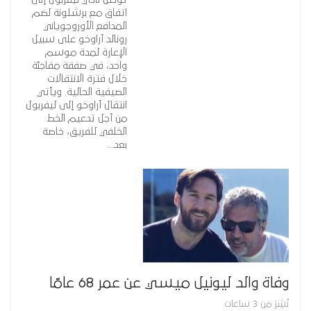
اتفاق مع برشلونة لضم
المدافع الأوروجوياني
رونالد أراوخو على سبيل
الإعارة لمدة موسم
واحد، في صفقة مفاجئة
خلال فترة الانتقالات
الصيفية الحالية. ويأتي
انتقال أراوخو إلى ليفربول
من أجل تدعيم الخط
الخلفي للفريق، خاصة
بعد…
وفاة والد ليونيل ميسي عن عمر 68 عامًا
نُشِرَ من 3 ساعات