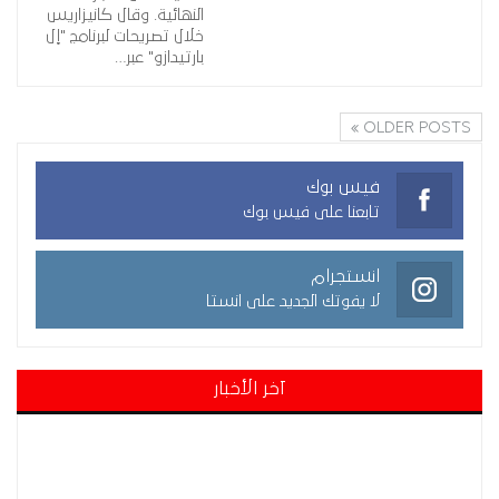
النهائية. وقال كانيزاريس
خلال تصريحات لبرنامج "إل
بارتيدازو" عبر…
OLDER POSTS
فيس بوك
تابعنا على فيس بوك
انستجرام
لا يفوتك الجديد على انستا
آخر الأخبار