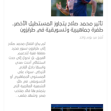
تأثير محمد صلاح يتجاوز المستطيل الأخضر..
طفرة جماهيرية وتسويقية في طرابزون
نُشِرَ من يوم واحد
لم يكن انتقال محمد صلاح
إلى طرابزون سبور مجرد
صفقة فنية لتدعيم
الفريق، بل تحول إلى حدث
استثنائي أحدث صدى
واسعًا داخل النادي
التركي، سواء على
المستوى الجماهيري أو
التسويقي، في ظل
الشعبية العالمية التي
يتمتع بها قائد منتخب
مصر. وشهد ملعب…