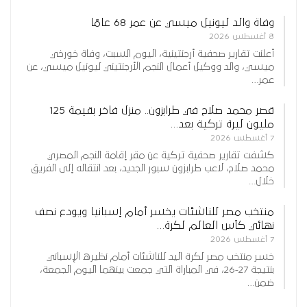
وفاة والد ليونيل ميسي عن عمر 68 عامًا
8 أغسطس 2026
أعلنت تقارير صحفية أرجنتينية، اليوم السبت، وفاة خورخي
ميسي، والد ووكيل أعمال النجم الأرجنتيني ليونيل ميسي، عن
عمر…
قصر محمد صلاح في طرابزون.. منزل فاخر بقيمة 125
مليون ليرة تركية بعد…
7 أغسطس 2026
كشفت تقارير صحفية تركية عن مقر إقامة النجم المصري
محمد صلاح، لاعب طرابزون سبور الجديد، بعد انتقاله إلى الفريق
خلال…
منتخب مصر للناشئات يخسر أمام إسبانيا ويودع نصف
نهائي كأس العالم لكرة…
7 أغسطس 2026
خسر منتخب مصر لكرة اليد للناشئات أمام نظيره الإسباني
بنتيجة 27-26، في المباراة التي جمعت بينهما اليوم الجمعة،
ضمن…