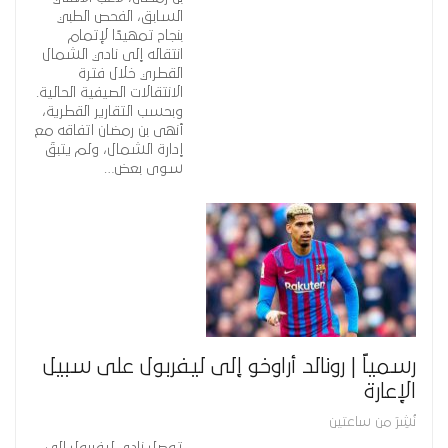
السابق، الفحص الطبي
بنجاح تمهيدًا لإتمام
انتقاله إلى نادي الشمال
القطري خلال فترة
الانتقالات الصيفية الحالية.
وبحسب التقارير القطرية،
أنهى بن رمضان اتفاقه مع
إدارة الشمال، ولم يتبقَ
سوى بعض…
رسمياً | رونالد أراوخو إلى ليفربول على سبيل
الإعارة
نُشِرَ من ساعتين
توصل نادي ليفربول إلى