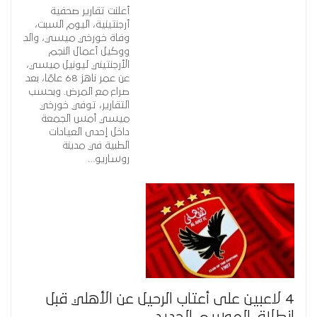
أعلنت تقارير صحفية
أرجنتينية، اليوم السبت،
وفاة خورخي ميسي، والد
ووكيل أعمال النجم
الأرجنتيني ليونيل ميسي،
عن عمر ناهز 68 عامًا، بعد
صراع مع المرض. وبحسب
التقارير، توفي خورخي
ميسي أمس الجمعة
داخل إحدى العيادات
الطبية في مدينة
روساريو…
4 لاعبين على أعتاب الرحيل عن الأهلي قبل
انطلاق الموسم الجديد