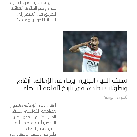
عموتة خلال الفترة الحالية
على وضع القائمة النهائية
للفريق قبل السفر إلى
إسبانيا لخوض معسكر…
سيف الدين الجزيري يرحل عن الزمالك.. أرقام
وبطولات تخلده في تاريخ القلعة البيضاء
نُشِرَ من يومين
أنهى نادي الزمالك مشوار
مهاجمه التونسي سيف
الدين الجزيري، بعدما أعلن
التوصل لاتفاق مع اللاعب
على فسخ التعاقد
بالتراضي، عقب الانتهاء من