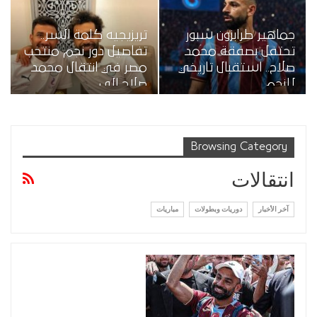
جماهير طرابزون سبور
تريزيجيه كلمة السر..
تحتفل بصفقة محمد
تفاصيل دور نجم منتخب
صلاح.. استقبال تاريخي
مصر في انتقال محمد
للنجم…
صلاح إلى…
Browsing Category
انتقالات
آخر الأخبار
دوريات وبطولات
مباريات