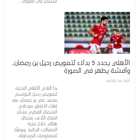
شتيجن إلى صفوف…
الأهلي يحدد 5 بدلاء لتعويض رحيل بن رمضان..
وأفشة يظهر في الصورة
نُشِرَ من يومين
بدأ النادي الأهلي التحرك
لتعويض رحيل التونسي
محمد علي بن رمضان، بعد
إنهاء الاتفاق مع نادي
الشمال القطري بشأن
انتقال اللاعب بشكل
نهائي خلال فترة
الانتقالات الحالية. ووفقًا
للمعلومات المتداولة،