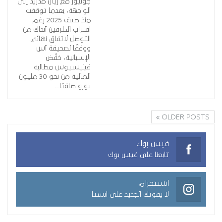
جونيور مع ريال مدريد إلى
الواجهة، بعدما توقفت
منذ صيف 2025 رغم
اقتراب الطرفين آنذاك من
التوصل لاتفاق نهائي.
ووفقًا لصحيفة آس
الإسبانية، خفّض
فينيسيوس مطالبه
المالية من نحو 30 مليون
يورو صافيًا…
OLDER POSTS
فيس بوك
تابعنا على فيس بوك
انستجرام
لا يفوتك الجديد على انستا