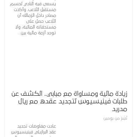
يسعى فيه النادي لحسم
مستقبل اللاعب. وأكدت
مصادر داخل الزمالك أن
اللاعب حصل على
مستحقاته المالية، ولا
توجد أزمة مالية بين…
زيادة مالية ومساواة مع مبابي.. الكشف عن
طلبات فينيسيوس لتجديد عقده مع ريال
مدريد
نُشِرَ من يومين
عادت مفاوضات تجديد
عقد البرازيلي فينيسيوس