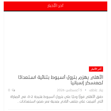
آخر الأخبار
آخر الأخبار
الأهلي يهزم بترول أسيوط بثنائية استعدادًا
لمعسكر إسبانيا
زياد عاطف
5 أغسطس 2026
0
حقق الأهلي فوزًا وديًا على بترول أسيوط بنتيجة 2-0، في المباراة
التي أقيمت على ملعب النادي بمدينة نصر ضمن استعدادات…