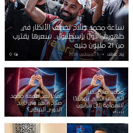
ساعة محمد صلاح تخطف الأنظار في
ظهوره الأول بإسطنبول.. سعرها يقترب
من 21 مليون جنيه
زياد عاطف
5 أغسطس 2026
0
محمد صلاح يجتاز
لماذا تعد صفقة محمد
الكشف الطبي تمهيدًا
صلاح الأكبر في تاريخ
لانضمامه إلى طرابزون
الدوري التركي؟
سبور