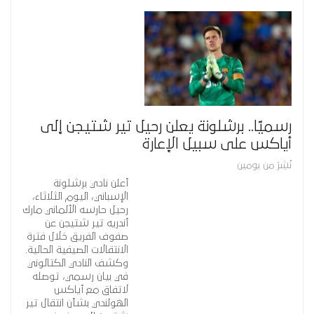
رسميًا.. برشلونة يعلن رحيل تير شتيجن إلى
أياكس على سبيل الإعارة
نُشِرَ من يومين
أعلن نادي برشلونة
الإسباني، اليوم الثلاثاء،
رحيل حارسه الألماني مارك
أندريه تير شتيجن عن
صفوف الفريق خلال فترة
الانتقالات الصيفية الحالية.
وكشف النادي الكتالوني
في بيان رسمي، توصله
لاتفاق مع أياكس
الهولندي بشأن انتقال تير