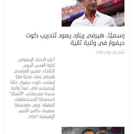
رسميًا.. هيرفي رينارد يعود لتدريب كوت
ديفوار في ولاية ثانية
نُشِرَ من يوم واحد
أعلن الاتحاد الإيفواري
لكرة القدم، اليوم
الثلاثاء، تعيين الفرنسي
هيرفي رينارد مديرًا فنيًا
لمنتخب كوت ديفوار، خلفًا
لإيميرس فاي، ليبدأ ولاية
جديدة مع منتخب "الأفيال"
استعدادًا للاستحقاقات
المقبلة، وفي مقدمتها
تصفيات كأس الأمم
الإفريقية 2027…