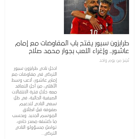
طرابزون سبور يفتح باب المفاوضات مع إمام
عاشور.. وإغراء اللعب بجوار محمد صلاح
نُشِرَ من يوم واحد
ادخل نادي طرابزون سبور
التركي في مفاوضات مع
إمام عاشور، لاعب وسط
الأهلي، من أجل التعاقد
معه خلال فترة الانتقالات
الصيفية الحالية، في ظل
سعي النادي لتدعيم
صفوفه قبل انطلاق
الموسم الجديد. وبحسب
ما كشفه مصدر خاص،
تواصل مسؤولو النادي
التركي…