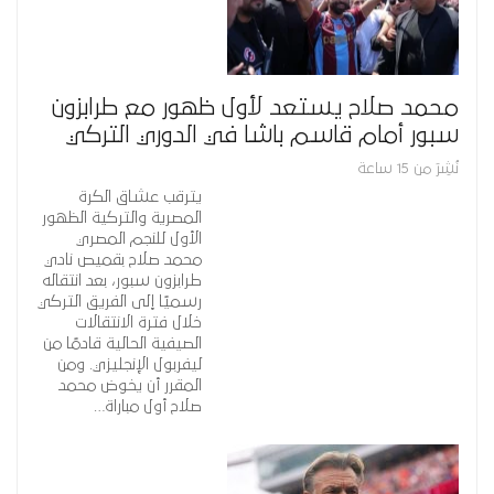
محمد صلاح يستعد لأول ظهور مع طرابزون
سبور أمام قاسم باشا في الدوري التركي
نُشِرَ من 15 ساعة
يترقب عشاق الكرة
المصرية والتركية الظهور
الأول للنجم المصري
محمد صلاح بقميص نادي
طرابزون سبور، بعد انتقاله
رسميًا إلى الفريق التركي
خلال فترة الانتقالات
الصيفية الحالية قادمًا من
ليفربول الإنجليزي. ومن
المقرر أن يخوض محمد
صلاح أول مباراة…