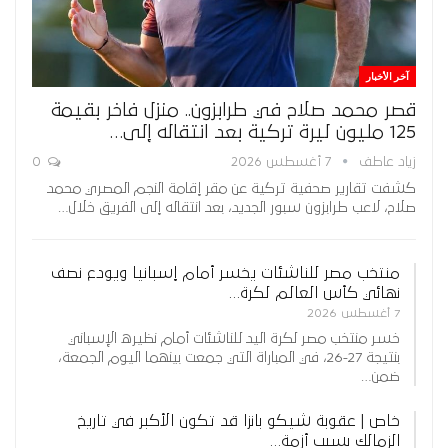
آخر الأخبار
قصر محمد صلاح في طرابزون.. منزل فاخر بقيمة
125 مليون ليرة تركية بعد انتقاله إلى…
زياد عاطف
7 أغسطس 2026
0
كشفت تقارير صحفية تركية عن مقر إقامة النجم المصري محمد
صلاح، لاعب طرابزون سبور الجديد، بعد انتقاله إلى الفريق خلال…
منتخب مصر للناشئات يخسر أمام إسبانيا ويودع نصف
نهائي كأس العالم لكرة…
7 أغسطس 2026
خسر منتخب مصر لكرة اليد للناشئات أمام نظيره الإسباني
بنتيجة 27-26، في المباراة التي جمعت بينهما اليوم الجمعة،
ضمن…
خاص | عقوبة شيكو بانزا قد تكون الأكبر في تاريخ
الزمالك بسبب أزمة…