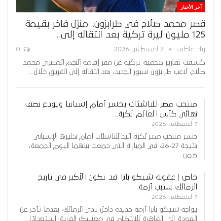
آخر الأخبار
قصر محمد صلاح في طرابزون.. منزل فاخر بقيمة
125 مليون ليرة تركية بعد انتقاله إلى…
زياد عاطف
7 أغسطس 2026
0
كشفت تقارير صحفية تركية عن مقر إقامة النجم المصري محمد
صلاح، لاعب طرابزون سبور الجديد، بعد انتقاله إلى الفريق خلال…
منتخب مصر للناشئات يخسر أمام إسبانيا ويودع نصف
نهائي كأس العالم لكرة…
7 أغسطس 2026
خسر منتخب مصر لكرة اليد للناشئات أمام نظيره الإسباني
بنتيجة 27-26، في المباراة التي جمعت بينهما اليوم الجمعة،
ضمن…
خاص | عقوبة شيكو بانزا قد تكون الأكبر في تاريخ
الزمالك بسبب أزمة…
7 أغسطس 2026
يواجه شيكو بانزا أزمة جديدة داخل نادي الزمالك، بعدما تأخر عن
العودة إلى القاهرة للانتظام في معسكر الفريق استعدادًا…