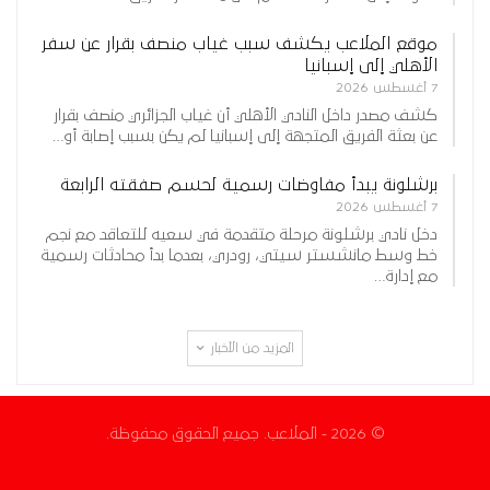
موقع الملاعب يكشف سبب غياب منصف بقرار عن سفر
الأهلي إلى إسبانيا
7 أغسطس 2026
كشف مصدر داخل النادي الأهلي أن غياب الجزائري منصف بقرار
عن بعثة الفريق المتجهة إلى إسبانيا لم يكن بسبب إصابة أو…
برشلونة يبدأ مفاوضات رسمية لحسم صفقته الرابعة
7 أغسطس 2026
دخل نادي برشلونة مرحلة متقدمة في سعيه للتعاقد مع نجم
خط وسط مانشستر سيتي، رودري، بعدما بدأ محادثات رسمية
مع إدارة…
المزيد من الأخبار
© 2026 - الملاعب. جميع الحقوق محفوظة.