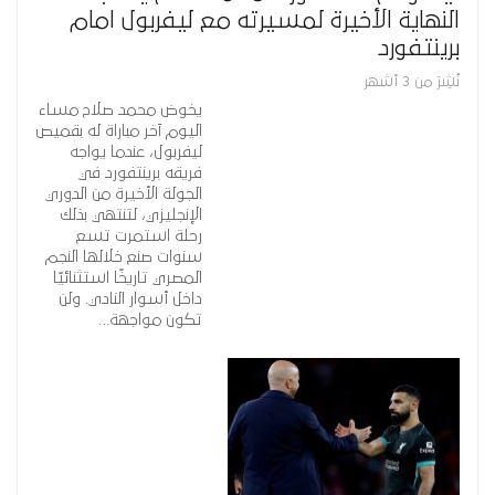
النهاية الأخيرة لمسيرته مع ليفربول امام
برينتفورد
نُشِرَ من 3 أشهر
يخوض محمد صلاح مساء
اليوم آخر مباراة له بقميص
ليفربول، عندما يواجه
فريقه برينتفورد في
الجولة الأخيرة من الدوري
الإنجليزي، لتنتهي بذلك
رحلة استمرت تسع
سنوات صنع خلالها النجم
المصري تاريخًا استثنائيًا
داخل أسوار النادي. ولن
تكون مواجهة…