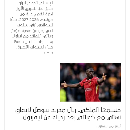
الإسباني أندوني إيراولا
مديرًا فنيًا للفريق الأول
لكرة القدم بداية من
موسم 2026-2027، خلفًا
للهولندي أرني سلوت
الذي رحل عن منصبه مؤخرًا.
ويأتي التعاقد مع إيراولا
بعد النجاحات التي حققها
خلال السنوات الأخيرة،
خاصة…
حسمها الملكي.. ريال مدريد يتوصل لاتفاق
نهائي مع كوناتي بعد رحيله عن ليفربول
نُشِرَ من شهرين