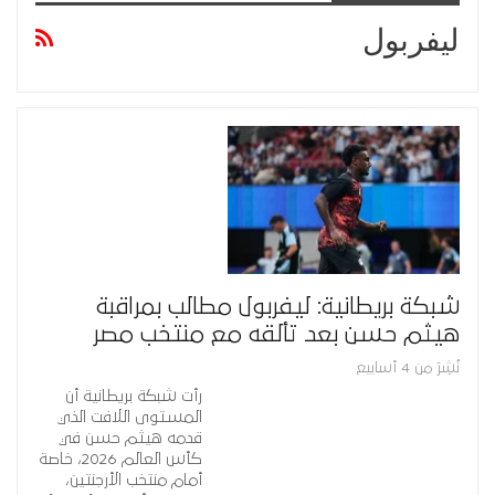
ليفربول
شبكة بريطانية: ليفربول مطالب بمراقبة
هيثم حسن بعد تألقه مع منتخب مصر
نُشِرَ من 4 أسابيع
رأت شبكة بريطانية أن
المستوى اللافت الذي
قدمه هيثم حسن في
كأس العالم 2026، خاصة
أمام منتخب الأرجنتين،