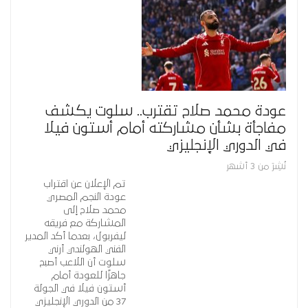
عودة محمد صلاح تقترب.. سلوت يكشف
مفاجأة بشأن مشاركته أمام أستون فيلا
في الدوري الإنجليزي
نُشِرَ من 3 أشهر
تم الإعلان عن اقتراب
عودة النجم المصري
محمد صلاح إلى
المشاركة مع فريقه
ليفربول، بعدما أكد المدير
الفني الهولندي أرني
سلوت أن اللاعب أصبح
جاهزًا للعودة أمام
أستون فيلا في الجولة
37 من الدوري الإنجليزي