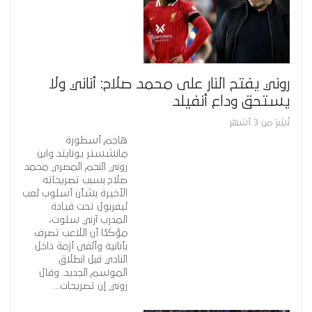
روني يفتح النار على محمد صلاح: أناني ولا
يستحق وداع أنفيلد
نُشِرَ من 3 أشهر
هاجم أسطورة
مانشستر يونايتد واين
روني النجم المصري محمد
صلاح بسبب تصريحاته
الأخيرة بشأن أسلوب لعب
ليفربول تحت قيادة
المدرب آرني سلوت،
مؤكدًا أن اللاعب تصرف
بأنانية وألقى أزمة داخل
النادي قبل انطلاق
الموسم الجديد. وقال
روني إن تصريحات…