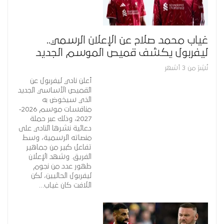
غياب محمد صلاح عن الإعلان الرسمي..
ليفربول يكشف قميص الموسم الجديد
نُشِرَ من 3 أشهر
أعلن نادي ليفربول عن
القميص الأساسي الجديد
الذي سيخوض به
منافسات موسم 2026-
2027، وذلك عبر حملة
دعائية نشرها النادي على
منصاته الرسمية، وسط
تفاعل كبير من جماهير
الفريق. وشهد الإعلان
ظهور عدد من نجوم
ليفربول الحاليين، لكن
اللافت كان غياب…