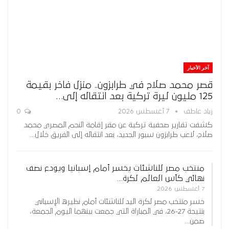
آخر الأخبار
قصر محمد صلاح في طرابزون.. منزل فاخر بقيمة
125 مليون ليرة تركية بعد انتقاله إلى…
زياد عاطف
7 أغسطس 2026
0
كشفت تقارير صحفية تركية عن مقر إقامة النجم المصري محمد
صلاح، لاعب طرابزون سبور الجديد، بعد انتقاله إلى الفريق خلال…
منتخب مصر للناشئات يخسر أمام إسبانيا ويودع نصف
نهائي كأس العالم لكرة…
7 أغسطس 2026
خسر منتخب مصر لكرة اليد للناشئات أمام نظيره الإسباني
بنتيجة 27-26، في المباراة التي جمعت بينهما اليوم الجمعة،
ضمن…