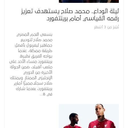
ليلة الوداع.. محمد صلاح يستهدف تعزيز
رقمه القياسي أمام برينتفورد
نُشِرَ من 3 أشهر
يسعى النجم المصري
محمد صلاح لتوديع
جماهير ليفربول بأفضل
طريقة ممكنة، عندما
يواجه الفريق نظيره
برينتفورد مساء الأحد على
ملعب أنفيلد، ضمن الجولة
الأخيرة من الدوري
الإنجليزي الممتاز. ويمتلك
صلاح سجلًا مميزًا أمام
برينتفورد، بعدما شارك
في 8…