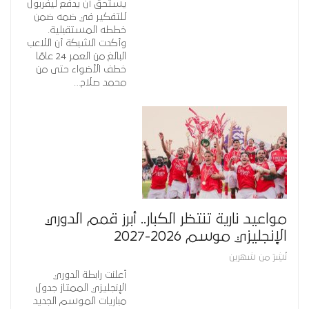
يستحق أن يدفع ليفربول
للتفكير في ضمه ضمن
خططه المستقبلية.
وأكدت الشبكة أن اللاعب
البالغ من العمر 24 عامًا
خطف الأضواء حتى من
محمد صلاح…
مواعيد نارية تنتظر الكبار.. أبرز قمم الدوري
الإنجليزي موسم 2026-2027
نُشِرَ من شهرين
أعلنت رابطة الدوري
الإنجليزي الممتاز جدول
مباريات الموسم الجديد