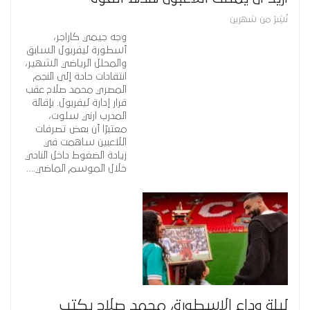
نُشِرَ من شهرين
وجه جيمي كاراجر،
أسطورة ليفربول السابق
والمحلل الرياضي الشهير،
انتقادات حادة إلى النجم
المصري محمد صلاح عقب
قرار إدارة ليفربول. بإقالة
المدرب ارني سلوت،
معتبرًا أن بعض تصرفات
اللاعبين ساهمت في
زيادة الضغوط داخل النادي
خلال الموسم الماضي.…
ليلة وداع الاسطورة، محمد صلاح يكتب