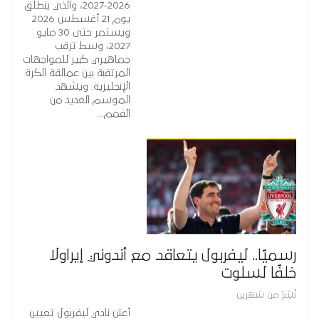
2026-2027، والذي ينطلق
يوم 21 أغسطس 2026
ويستمر حتى 30 مايو
2027، وسط ترقب
جماهيري كبير للمواجهات
المرتقبة بين عمالقة الكرة
الإنجليزية. ويشهد
الموسم العديد من
القمم…
رسميًا.. ليفربول يتعاقد مع أندوني إيراولا
خلفًا لسلوت
نُشِرَ من شهرين
أعلن نادي ليفربول تعيين