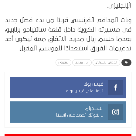
الإنجليزي.
وبات المدافع الفرنسي قريبًا من بدء فصل جديد
في مسيرته الكروية داخل قلعة سانتياجو برنابيو،
بعدما حسم ريال مدريد الاتفاق معه ليكون أحد
تدعيمات الفريق استعدادًا للموسم المقبل.
الدوري الاسباني
ريال مدريد
ليفربول
فيس بوك
تابعنا على فيس بوك
انستجرام
لا يفوتك الجديد على انستا