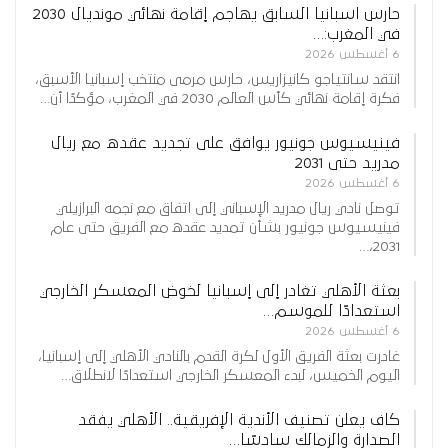
حارس اسبانيا السابق يهاجم إقامة نهائي مونديال 2030
في المغرب:…
6 أغسطس 2026
انتقد سانتياجو كانيزاريس، حارس مرمى منتخب إسبانيا الأسبق،
فكرة إقامة نهائي كأس العالم 2030 في المغرب، مؤكدًا أن…
فينيسيوس جونيور يوافق على تجديد عقده مع ريال
مدريد حتى 2031
6 أغسطس 2026
توصل نادي ريال مدريد الإسباني إلى اتفاق مع نجمه البرازيلي
فينيسيوس جونيور بشأن تمديد عقده مع الفريق حتى عام
2031،…
بعثة الأهلي تغادر إلى إسبانيا لخوض المعسكر الخارجي
استعدادًا للموسم…
6 أغسطس 2026
غادرت بعثة الفريق الأول لكرة القدم بالنادي الأهلي إلى إسبانيا،
اليوم الخميس، لبدء المعسكر الخارجي استعدادًا لانطلاق…
كاف يعلن تصنيف الأندية الإفريقية.. الأهلي يفقد
الصدارة والزمالك سادسًا…