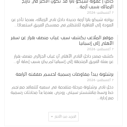
خاص | عقوبة شيكو بانزا قد تكون الأكبر في تاريخ
الزمالك بسبب أزمة…
7 أغسطس 2026
يواجه شيكو بانزا أزمة جديدة داخل نادي الزمالك، بعدما تأخر عن
العودة إلى القاهرة للانتظام في معسكر الفريق استعدادًا…
موقع الملاعب يكشف سبب غياب منصف بقرار عن سفر
الأهلي إلى إسبانيا
7 أغسطس 2026
كشف مصدر داخل النادي الأهلي أن غياب الجزائري منصف بقرار
عن بعثة الفريق المتجهة إلى إسبانيا لم يكن بسبب إصابة أو…
برشلونة يبدأ مفاوضات رسمية لحسم صفقته الرابعة
7 أغسطس 2026
دخل نادي برشلونة مرحلة متقدمة في سعيه للتعاقد مع نجم
خط وسط مانشستر سيتي، رودري، بعدما بدأ محادثات رسمية
مع إدارة…
المزيد من الأخبار