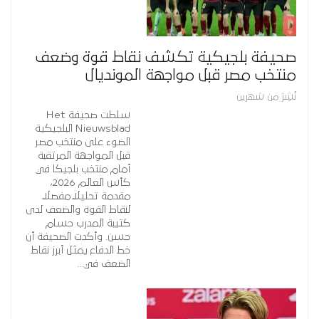
صحيفة بلجيكية تكشف نقاط قوة وضعف
منتخب مصر قبل مواجهة المونديال
نُشِرَ من شهرين
سلطت صحيفة Het
Nieuwsblad البلجيكية
الضوء على منتخب مصر
قبل المواجهة المرتقبة
أمام منتخب بلجيكا في
كأس العالم 2026،
مقدمة تحليلاً مفصلاً
لنقاط القوة والضعف لدى
كتيبة المدرب حسام
حسن. وأكدت الصحيفة أن
خط الدفاع يمثل أبرز نقاط
الضعف في…