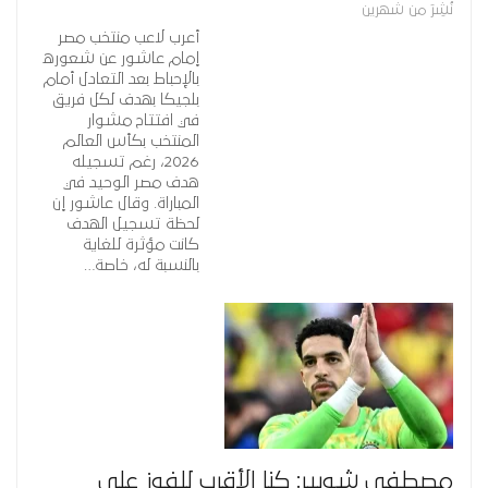
نُشِرَ من شهرين
أعرب لاعب منتخب مصر
إمام عاشور عن شعوره
بالإحباط بعد التعادل أمام
بلجيكا بهدف لكل فريق
في افتتاح مشوار
المنتخب بكأس العالم
2026، رغم تسجيله
هدف مصر الوحيد في
المباراة. وقال عاشور إن
لحظة تسجيل الهدف
كانت مؤثرة للغاية
بالنسبة له، خاصة…
مصطفى شوبير: كنا الأقرب للفوز على