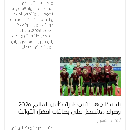
ملعب سياتل، الذي
يستضيف مواجهة قوية
تجمع بين منتخبي بلجيكا
والسنغال ضمن منافسات
دور الـ32 من بطولة كأس
العالم 2026، في لقاء
يسعى خلاله كل منتخب
إلى حجز بطاقة العبور إلى
ثمن النهائي. وتقام…
بلجيكا مهددة بمغادرة كأس العالم 2026..
وصراع مشتعل على بطاقات أفضل الثوالث
نُشِرَ من شهر واحد
بدأت صورة المتأهلين إلى