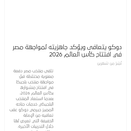
دوكو يتعافى ويؤكد جاهزيته لمواجهة مصر
في افتتاح كأس العالم 2026
نُشِرَ من شهرين
تلقى منتخب مصر دفعة
معنوية مختلطة قبل
مواجهة منتخب بلجيكا
في افتتاح مشواره
بكأس العالم 2026،
بعدما استعاد المنتخب
البلجيكي خدمات جناحه
المميز جيرمي دوكو عقب
تعافيه من الإصابة
الخفيفة التي تعرض لها
خلال التدريبات الأخيرة.