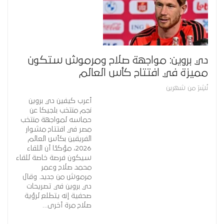
دي بروين: مواجهة صلاح ومرموش ستكون
مميزة في افتتاح كأس العالم
نُشِرَ من شهرين
أعرب كيفين دي بروين
نجم منتخب بلجيكا عن
حماسه لمواجهة منتخب
مصر في افتتاح مشوار
الفريقين بكأس العالم
2026، مؤكدًا أن اللقاء
سيكون فرصة خاصة للقاء
محمد صلاح وعمر
مرموش من جديد. وقال
دي بروين في تصريحات
صحفية إنه يتطلع لرؤية
صلاح مرة أخرى…