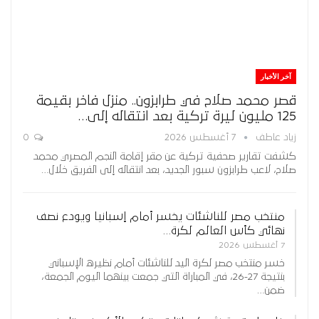
آخر الأخبار
قصر محمد صلاح في طرابزون.. منزل فاخر بقيمة
125 مليون ليرة تركية بعد انتقاله إلى…
زياد عاطف
7 أغسطس 2026
0
كشفت تقارير صحفية تركية عن مقر إقامة النجم المصري محمد
صلاح، لاعب طرابزون سبور الجديد، بعد انتقاله إلى الفريق خلال…
منتخب مصر للناشئات يخسر أمام إسبانيا ويودع نصف
نهائي كأس العالم لكرة…
7 أغسطس 2026
خسر منتخب مصر لكرة اليد للناشئات أمام نظيره الإسباني
بنتيجة 27-26، في المباراة التي جمعت بينهما اليوم الجمعة،
ضمن…