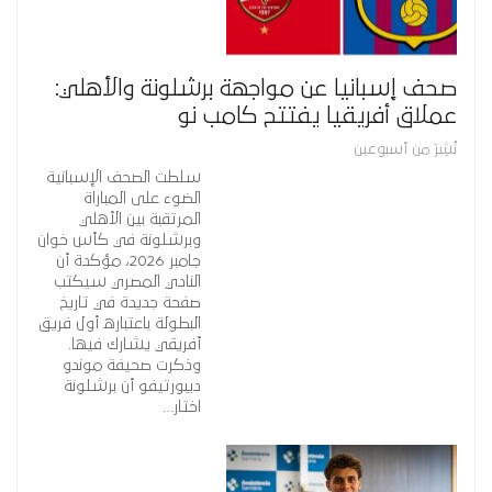
صحف إسبانيا عن مواجهة برشلونة والأهلي:
عملاق أفريقيا يفتتح كامب نو
نُشِرَ من أسبوعين
سلطت الصحف الإسبانية
الضوء على المباراة
المرتقبة بين الأهلي
وبرشلونة في كأس خوان
جامبر 2026، مؤكدة أن
النادي المصري سيكتب
صفحة جديدة في تاريخ
البطولة باعتباره أول فريق
أفريقي يشارك فيها.
وذكرت صحيفة موندو
ديبورتيفو أن برشلونة
اختار…