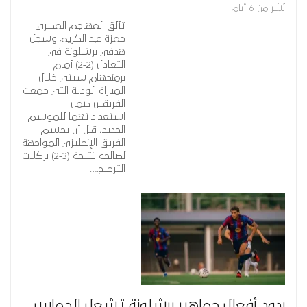
نُشِرَ من 6 أيام
تألق المهاجم المصري
حمزة عبد الكريم وسجل
هدفي برشلونة في
التعادل (2-2) أمام
برمنجهام سيتي خلال
المباراة الودية التي جمعت
الفريقين ضمن
استعداداتهما للموسم
الجديد، قبل أن يحسم
الفريق الإنجليزي المواجهة
لصالحه بنتيجة (3-2) بركلات
الترجيح.…
ردود أفعال جماهير برشلونة تشعل الحماس