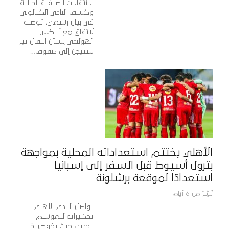
الانتقالات الصيفية الحالية.
وكشف النادي الكتالوني
في بيان رسمي، توصله
لاتفاق مع أياكس
الهولندي بشأن انتقال تير
شتيجن إلى صفوف…
الأهلي يختتم استعداداته المحلية بمواجهة
بترول أسيوط قبل السفر إلى إسبانيا
استعدادًا لموقعة برشلونة
نُشِرَ من 6 أيام
يواصل النادي الأهلي
تحضيراته للموسم
الجديد، حيث يخوض آخر