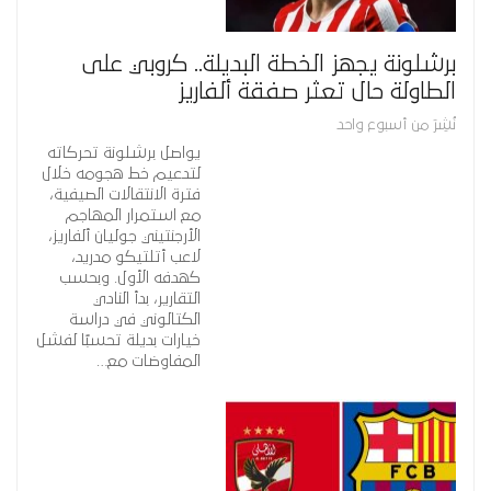
برشلونة يجهز الخطة البديلة.. كروبي على
الطاولة حال تعثر صفقة ألفاريز
نُشِرَ من أسبوع واحد
يواصل برشلونة تحركاته
لتدعيم خط هجومه خلال
فترة الانتقالات الصيفية،
مع استمرار المهاجم
الأرجنتيني جوليان ألفاريز،
لاعب أتلتيكو مدريد،
كهدفه الأول. وبحسب
التقارير، بدأ النادي
الكتالوني في دراسة
خيارات بديلة تحسبًا لفشل
المفاوضات مع…