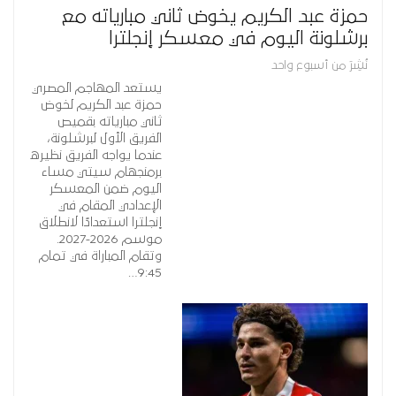
حمزة عبد الكريم يخوض ثاني مبارياته مع
برشلونة اليوم في معسكر إنجلترا
نُشِرَ من أسبوع واحد
يستعد المهاجم المصري
حمزة عبد الكريم لخوض
ثاني مبارياته بقميص
الفريق الأول لبرشلونة،
عندما يواجه الفريق نظيره
برمنجهام سيتي مساء
اليوم ضمن المعسكر
الإعدادي المقام في
إنجلترا استعدادًا لانطلاق
موسم 2026-2027.
وتقام المباراة في تمام
9:45…