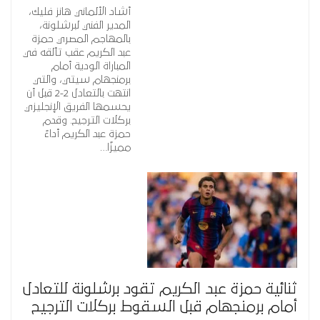
أشاد الألماني هانز فليك،
المدير الفني لبرشلونة،
بالمهاجم المصري حمزة
عبد الكريم عقب تألقه في
المباراة الودية أمام
برمنجهام سيتي، والتي
انتهت بالتعادل 2-2 قبل أن
يحسمها الفريق الإنجليزي
بركلات الترجيح. وقدم
حمزة عبد الكريم أداءً
مميزًا…
ثنائية حمزة عبد الكريم تقود برشلونة للتعادل
أمام برمنجهام قبل السقوط بركلات الترجيح