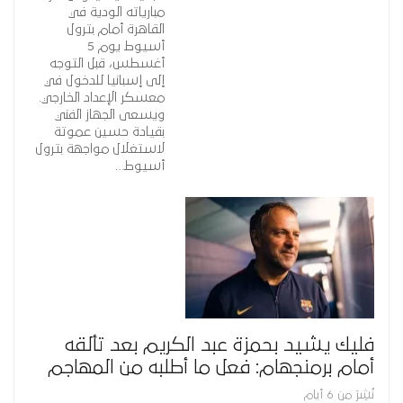
مبارياته الودية في
القاهرة أمام بترول
أسيوط يوم 5
أغسطس، قبل التوجه
إلى إسبانيا للدخول في
معسكر الإعداد الخارجي.
ويسعى الجهاز الفني
بقيادة حسين عموتة
لاستغلال مواجهة بترول
أسيوط…
فليك يشيد بحمزة عبد الكريم بعد تألقه
أمام برمنجهام: فعل ما أطلبه من المهاجم
نُشِرَ من 6 أيام