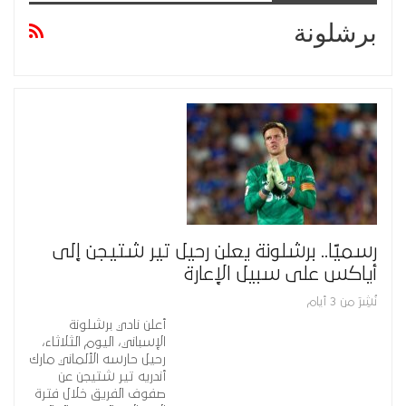
برشلونة
رسميًا.. برشلونة يعلن رحيل تير شتيجن إلى
أياكس على سبيل الإعارة
نُشِرَ من 3 أيام
أعلن نادي برشلونة
الإسباني، اليوم الثلاثاء،
رحيل حارسه الألماني مارك
أندريه تير شتيجن عن
صفوف الفريق خلال فترة