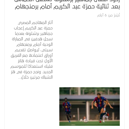
بعد ثنائية حمزة عبد الكريم أمام برمنجهام
نُشِرَ من 6 أيام
أثار المهاجم المصري
حمزة عبد الكريم إعجاب
جماهير برشلونة بعدما
سجل هدفين في المباراة
الودية أمام برمنجهام
سيتي، ليواصل تقديم
أوراق اعتماده مع الفريق
الأول تحت قيادة هانز
فليك استعدادًا للموسم
الجديد. ونجح حمزة في هز
الشباك مرتين خلال…