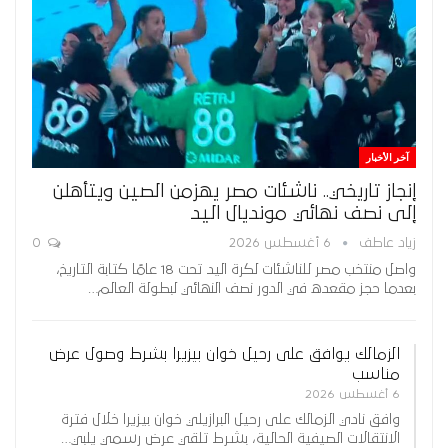
آخر الأخبار
إنجاز تاريخي.. ناشئات مصر يهزمن الصين ويتأهلن
إلى نصف نهائي مونديال اليد
زياد عاطف
6 أغسطس 2026
0
واصل منتخب مصر للناشئات لكرة اليد تحت 18 عامًا كتابة التاريخ،
بعدما حجز مقعده في الدور نصف النهائي لبطولة العالم…
الزمالك يوافق على رحيل خوان بيزيرا بشرط وصول عرض
مناسب
6 أغسطس 2026
وافق نادي الزمالك على رحيل البرازيلي خوان بيزيرا خلال فترة
الانتقالات الصيفية الحالية، بشرط تلقي عرض رسمي يلبي…