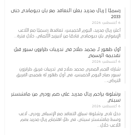
رسميًا | ريال مدريد يعلن التعاقد مع يان ديوماندي حتى
2033
6 أغسطس 2026
أعلن ريال مدريد، اليوم الخميس، تعاقده رسميًا مع اللاعب
الإيفواري يان ديوماندي قادمًا من لايبزيج الألماني، خلال فترة…
أول ظهور لـ محمد صلاح في تدريبات طرابزون سبور قبل
تقديمه الرسمي
6 أغسطس 2026
شارك النجم المصري محمد صلاح في تدريبات فريق طرابزون
سبور صباح اليوم الخميس، في أول ظهور له بقميص الفريق
التركي،…
برشلونة يزاحم ريال مدريد على ضم رودري من مانشستر
سيتي
6 أغسطس 2026
دخل نادي برشلونة سباق التعاقد مع الإسباني رودري، لاعب
وسط مانشستر سيتي، في ظل اهتمام ريال مدريد بضم
اللاعب خلال…