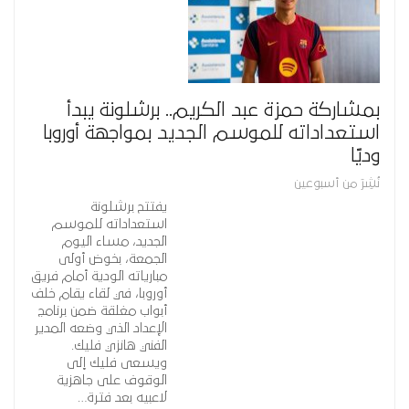
بمشاركة حمزة عبد الكريم.. برشلونة يبدأ
استعداداته للموسم الجديد بمواجهة أوروبا
وديًا
نُشِرَ من أسبوعين
يفتتح برشلونة
استعداداته للموسم
الجديد، مساء اليوم
الجمعة، بخوض أولى
مبارياته الودية أمام فريق
أوروبا، في لقاء يقام خلف
أبواب مغلقة ضمن برنامج
الإعداد الذي وضعه المدير
الفني هانزي فليك.
ويسعى فليك إلى
الوقوف على جاهزية
لاعبيه بعد فترة…