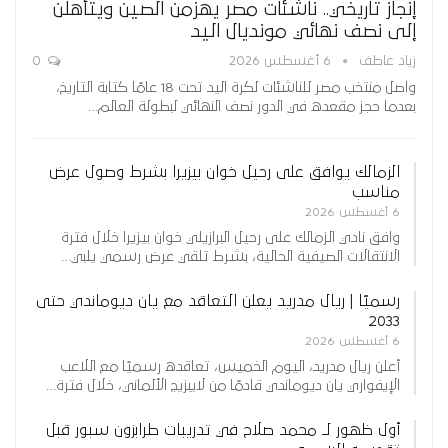
إنجاز تاريخي.. ناشئات مصر يهزمن الصين ويتأهلن
إلى نصف نهائي مونديال اليد
زياد عاطف
6 أغسطس 2026
0
واصل منتخب مصر للناشئات لكرة اليد تحت 18 عامًا كتابة التاريخ،
بعدما حجز مقعده في الدور نصف النهائي لبطولة العالم…
الزمالك يوافق على رحيل خوان بيزيرا بشرط وصول عرض
مناسب
6 أغسطس 2026
وافق نادي الزمالك على رحيل البرازيلي خوان بيزيرا خلال فترة
الانتقالات الصيفية الحالية، بشرط تلقي عرض رسمي يلبي…
رسميًا | ريال مدريد يعلن التعاقد مع يان ديوماندي حتى
2033
6 أغسطس 2026
أعلن ريال مدريد، اليوم الخميس، تعاقده رسميًا مع اللاعب
الإيفواري يان ديوماندي قادمًا من لايبزيج الألماني، خلال فترة…
أول ظهور لـ محمد صلاح في تدريبات طرابزون سبور قبل