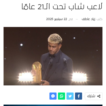
لاعب شاب تحت الـ21 عامًا
في
22 سبتمبر 2025
كتب
زياد عاطف
شارك