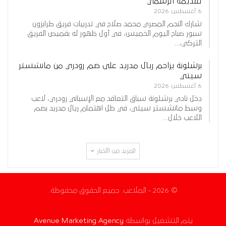
تقديمه الرسمي
6 أغسطس 2026
شارك النجم المصري محمد صلاح في تدريبات فريق طرابزون
سبور صباح اليوم الخميس، في أول ظهور له بقميص الفريق
التركي،…
برشلونة يزاحم ريال مدريد على ضم رودري من مانشستر
سيتي
6 أغسطس 2026
دخل نادي برشلونة سباق التعاقد مع الإسباني رودري، لاعب
وسط مانشستر سيتي، في ظل اهتمام ريال مدريد بضم
اللاعب خلال…
المزيد من الأخبار
© 2026 - الملاعب. جميع الحقوق محفوظة.
يتم التشغيل بواسطة
Avenue Marketing Agency