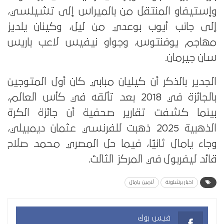
وإستيفاو المنتقل من بالميراس إلى تشيلسي،
إلى جانب أيوب بوعدي من ليل، وكينان يلديز
مهاجم يوفنتوس، وجواو نيفيس لاعب باريس
سان جيرمان.
الجدير بالذكر أن كيليان مبابي كان أول المتوجين
بالجائزة في 2018 بعد تألقه في كأس العالم،
بينما كشفت تقارير صحفية أن جائزة الكرة
الذهبية 2025 ذهبت للفرنسي عثمان ديمبيلي،
وجاء يامال ثانيًا، فيما حل المصري محمد صلاح
قائد ليفربول في المركز الثالث.
اخبار برشلونة
لامين يامال
فيس بوك