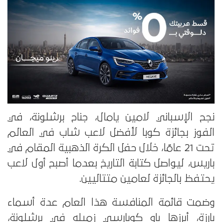
نجح الإسباني لامين يامال، جناح برشلونة، في
الفوز بجائزة كوبا لأفضل لاعب شاب في العالم
تحت 21 عامًا، خلال حفل الكرة الذهبية المقام في
باريس، ليواصل كتابة التاريخ بعدما أصبح أول لاعب
يحتفظ بالجائزة لعامين متتاليين.
وضمت قائمة المنافسة هذا العام عدة أسماء
بارزة، أبرزها باو كوبارسي زميله في برشلونة،