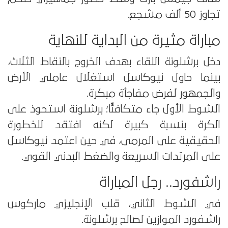
تجاوز 50 ألف مشجع.
مباراة مثيرة من البداية للنهاية
دخل برشلونة اللقاء بهدف الخروج بالنقاط الثلاث،
بينما حاول نيوكاسل استغلال عاملي الأرض
والجمهور لفرض مفاجأة مبكرة.
الشوط الأول جاء متكافئًا؛ برشلونة استحوذ على
الكرة بنسبة كبيرة لكنه افتقد للخطورة
الحقيقية على المرمى، في حين اعتمد نيوكاسل
على المرتدات السريعة والضغط البدني القوي.
راشفورد.. رجل المباراة
في الشوط الثاني، قلب الإنجليزي ماركوس
راشفورد الموازين لصالح برشلونة.