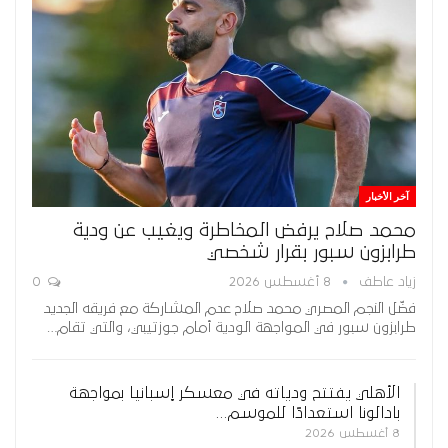
آخر الأخبار
محمد صلاح يرفض المخاطرة ويغيب عن ودية
طرابزون سبور بقرار شخصي
زياد عاطف
8 أغسطس 2026
0
فضّل النجم المصري محمد صلاح عدم المشاركة مع فريقه الجديد
طرابزون سبور في المواجهة الودية أمام جوزتيبي، والتي تقام…
الأهلي يفتتح ودياته في معسكر إسبانيا بمواجهة
بادالونا استعدادًا للموسم…
8 أغسطس 2026