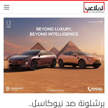
برشلونة ضد نيوكاسل..