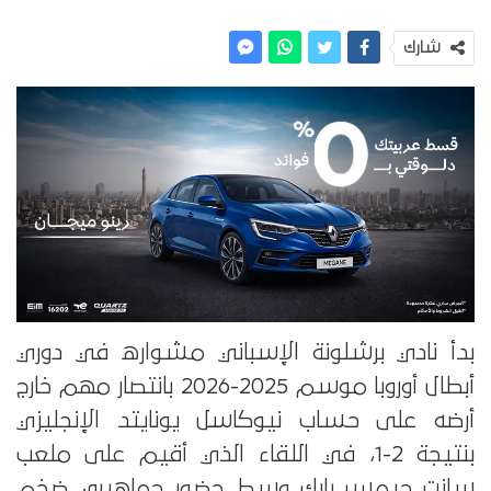
شارك
بدأ نادي برشلونة الإسباني مشواره في دوري
أبطال أوروبا موسم 2025-2026 بانتصار مهم خارج
أرضه على حساب نيوكاسل يونايتد الإنجليزي
بنتيجة 2-1، في اللقاء الذي أقيم على ملعب
سانت جيمس بارك وسط حضور جماهيري ضخم