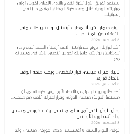
يستعد الفريق الأول لكرة القدم بالنادي الأهلي لخوض أولى
مبارياته الودية خلال معسكره المغلق المقام حاليًا في
إسبانيا،…
برونو جيمارايش: أنا محارب أرسنال.. ورايس طلب مني
التوقف عن المشاجرات
8 أغسطس 2026
أكد البرازيلي برونو جيمارايش، لاعب أرسنال الجديد القادم من
نيوكاسل يونايتد، جاهزيته لخوض التحدي الأكبر في مسيرته
مع…
تابيا: اعتزال ميسي قرار شخصي.. ويجب منحه الوقت
لاتخاذ قراره
8 أغسطس 2026
أكد كلاوديو تابيا، رئيس الاتحاد الأرجنتيني لكرة القدم، أن
مستقبل ليونيل ميسي الدولي وقرار اعتزاله اللعب مع منتخب…
رحيل الرجل الذي آمن بحلم ميسي.. وفاة خورخي ميسي
والد أسطورة الأرجنتين…
8 أغسطس 2026
توفي اليوم السبت 8 أغسطس 2026، خورخي ميسي، والد