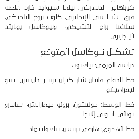
كوبنهاجن الدنماركي، بينما سيواجه خارج ملعبه
فرق تشيلسي الإنجليزي، كلوب بروج البلجيكي،
سلافيا براج التشيكي، ونيوكاسل يونايتد
الإنجليزي.
تشكيل نيوكاسل المتوقع
حراسة المرمى: نيك بوب
خط الدفاع: فابيان شار، كيران تريبير، دان بيرن، تينو
ليفرامينتو
خط الوسط: جولينتون، برونو جيمارايش، ساندرو
تونالي، أنتوني إلانجا
خط الهجوم: هارفي بارنيس، نيك ولتيماد