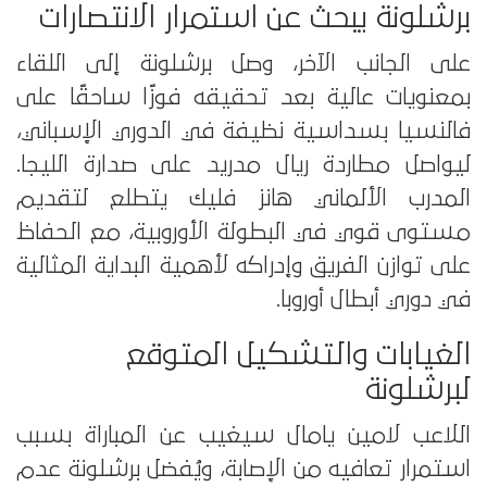
برشلونة يبحث عن استمرار الانتصارات
على الجانب الآخر، وصل برشلونة إلى اللقاء
بمعنويات عالية بعد تحقيقه فوزًا ساحقًا على
فالنسيا بسداسية نظيفة في الدوري الإسباني،
ليواصل مطاردة ريال مدريد على صدارة الليجا.
المدرب الألماني هانز فليك يتطلع لتقديم
مستوى قوي في البطولة الأوروبية، مع الحفاظ
على توازن الفريق وإدراكه لأهمية البداية المثالية
في دوري أبطال أوروبا.
الغيابات والتشكيل المتوقع
لبرشلونة
اللاعب لامين يامال سيغيب عن المباراة بسبب
استمرار تعافيه من الإصابة، ويُفضل برشلونة عدم