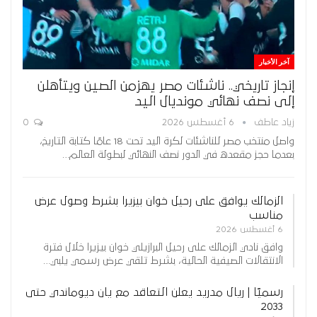
آخر الأخبار
إنجاز تاريخي.. ناشئات مصر يهزمن الصين ويتأهلن
إلى نصف نهائي مونديال اليد
زياد عاطف
6 أغسطس 2026
0
واصل منتخب مصر للناشئات لكرة اليد تحت 18 عامًا كتابة التاريخ،
بعدما حجز مقعده في الدور نصف النهائي لبطولة العالم…
الزمالك يوافق على رحيل خوان بيزيرا بشرط وصول عرض
مناسب
6 أغسطس 2026
وافق نادي الزمالك على رحيل البرازيلي خوان بيزيرا خلال فترة
الانتقالات الصيفية الحالية، بشرط تلقي عرض رسمي يلبي…
رسميًا | ريال مدريد يعلن التعاقد مع يان ديوماندي حتى
2033