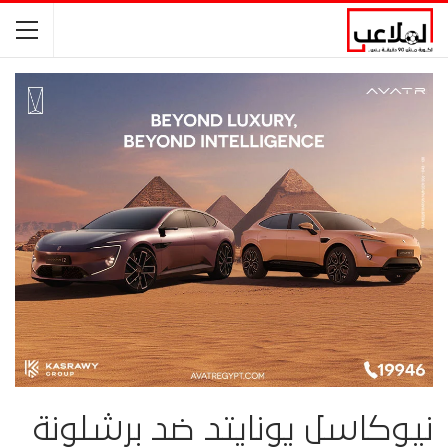
نيوكاسل يونايتد ضد برشلونة