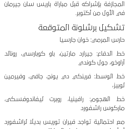
المجازفة بإشراكه قبل مباراة باريس سان جيرمان
في الأول من أكتوبر.
تشكيل برشلونة المتوقعة
حارس المرمي: خوان جارسيا
خط الدفاع: جيرارد مارتين، باو كوبارسي، رونالد
أراوخو، جول كوندي
خط الوسط: فرينكي دي يونج، جافي، وفيرمين
لوبيز،
خط الهجوم: رافينيا، روبرت ليفاندوفسكي،
ماركوس راشفورد
مع احتمالية تواجد فيران توريس بديلا لراشفورد