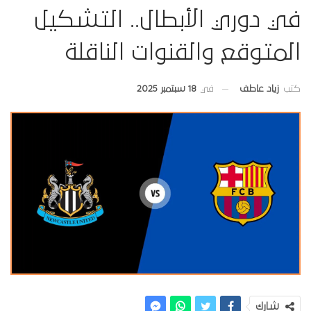
في دوري الأبطال.. التشكيل
المتوقع والقنوات الناقلة
في
18 سبتمبر 2025
كتب
زياد عاطف
شارك