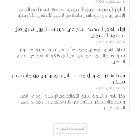
6 أغسطس 2026
أعلن ريال مدريد، اليوم الخميس، تعاقده رسميًا مع اللاعب
الإيفواري يان ديوماندي قادمًا من لايبزيج الألماني، خلال فترة…
أول ظهور لـ محمد صلاح في تدريبات طرابزون سبور قبل
تقديمه الرسمي
6 أغسطس 2026
شارك النجم المصري محمد صلاح في تدريبات فريق طرابزون
سبور صباح اليوم الخميس، في أول ظهور له بقميص الفريق
التركي،…
برشلونة يزاحم ريال مدريد على ضم رودري من مانشستر
سيتي
6 أغسطس 2026
دخل نادي برشلونة سباق التعاقد مع الإسباني رودري، لاعب
وسط مانشستر سيتي، في ظل اهتمام ريال مدريد بضم
اللاعب خلال…
المزيد من الأخبار