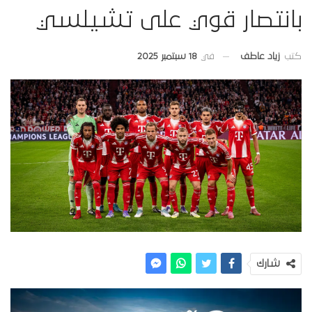
بانتصار قوي على تشيلسي
في
18 سبتمبر 2025
كتب
زياد عاطف
شارك