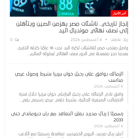
آخر الأخبار
إنجاز تاريخي.. ناشئات مصر يهزمن الصين ويتأهلن
إلى نصف نهائي مونديال اليد
زياد عاطف
6 أغسطس 2026
0
واصل منتخب مصر للناشئات لكرة اليد تحت 18 عامًا كتابة التاريخ،
بعدما حجز مقعده في الدور نصف النهائي لبطولة العالم…
الزمالك يوافق على رحيل خوان بيزيرا بشرط وصول عرض
مناسب
6 أغسطس 2026
وافق نادي الزمالك على رحيل البرازيلي خوان بيزيرا خلال فترة
الانتقالات الصيفية الحالية، بشرط تلقي عرض رسمي يلبي…
رسميًا | ريال مدريد يعلن التعاقد مع يان ديوماندي حتى
2033
6 أغسطس 2026
أعلن ريال مدريد، اليوم الخميس، تعاقده رسميًا مع اللاعب