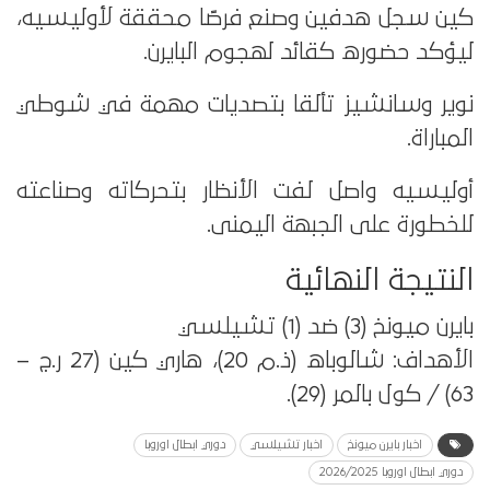
كين سجل هدفين وصنع فرصًا محققة لأوليسيه،
ليؤكد حضوره كقائد لهجوم البايرن.
نوير وسانشيز تألقا بتصديات مهمة في شوطي
المباراة.
أوليسيه واصل لفت الأنظار بتحركاته وصناعته
للخطورة على الجبهة اليمنى.
النتيجة النهائية
بايرن ميونخ (3) ضد (1) تشيلسي
الأهداف: شالوباه (ذ.م 20)، هاري كين (27 ر.ج –
63) / كول بالمر (29).
اخبار بايرن ميونخ
اخبار تشيلسي
دوري ابطال اوروبا
دوري ابطال اوروبا 2026/2025