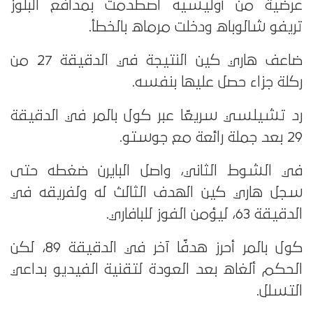
عرضية من أوليسيه اصطدمت بمدافع البلوز
تريفو شالوباه ودخلت مرماه بالخطأ.
ضاعف هاري كين النتيجة في الدقيقة 27 من
ركلة جزاء حصل عليها بنفسه.
رد تشيلسي سريعًا عبر كول بالمر في الدقيقة
29 بعد جملة رائعة مع جوستو.
في الشوط الثاني، واصل البايرن ضغطه حتى
سجل هاري كين الهدف الثالث له ولفريقه في
الدقيقة 63، ليؤمن الفوز للبافاري.
كول بالمر أحرز هدفًا آخر في الدقيقة 89، لكن
الحكم ألغاه بعد العودة لتقنية الفيديو بداعي
التسلل.