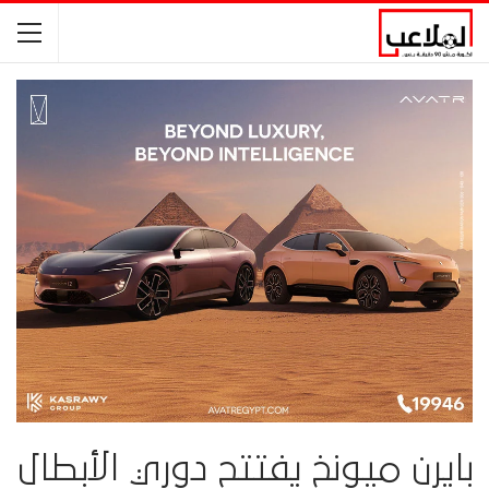
بايرن ميونخ يفتتح دوري الأبطال