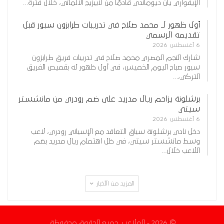
الإيفواري يان ديوماندي قادمًا من لايبزيج الألماني، خلال فترة…
أول ظهور لـ محمد صلاح في تدريبات طرابزون سبور قبل
تقديمه الرسمي
6 أغسطس 2026
شارك النجم المصري محمد صلاح في تدريبات فريق طرابزون
سبور صباح اليوم الخميس، في أول ظهور له بقميص الفريق
التركي،…
برشلونة يزاحم ريال مدريد على ضم رودري من مانشستر
سيتي
6 أغسطس 2026
دخل نادي برشلونة سباق التعاقد مع الإسباني رودري، لاعب
وسط مانشستر سيتي، في ظل اهتمام ريال مدريد بضم
اللاعب خلال…
المزيد من الأخبار
© 2026 - الملاعب. جميع الحقوق محفوظة.