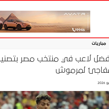
مباريات
فضل لاعب في منتخب مصر بتصني
مفاجئ لمرموش