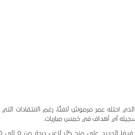
لذي احتله عمر مرموش لافتًا، رغم الانتقادات التي
سجيله أي أهداف في خمس مباريات.