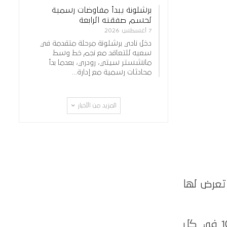
برشلونة يبدأ مفاوضات رسمية
لحسم صفقته الرابعة
7 أغسطس 2026
دخل نادي برشلونة مرحلة متقدمة في
سعيه للتعاقد مع نجم خط وسط
مانشستر سيتي، رودري، بعدما بدأ
محادثات رسمية مع إدارة…
المزيد من الأخبار
 تعرض لها
ويعتمد نظام تقييم فيفا الجديد على منح كل لاعب درجة من 0 إلى 10 في كل