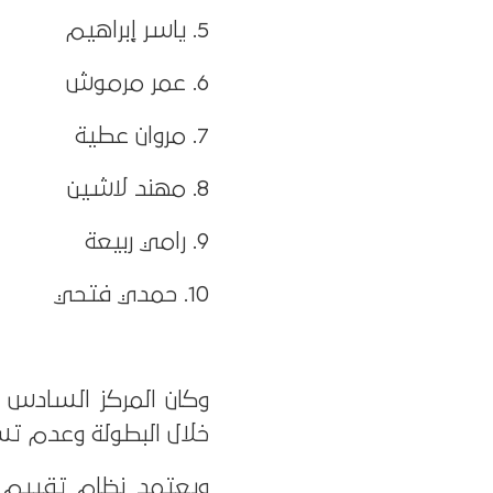
5. ياسر إبراهيم
6. عمر مرموش
7. مروان عطية
8. مهند لاشين
9. رامي ربيعة
10. حمدي فتحي
وكان المركز السادس ا
خلال البطولة وعدم ت