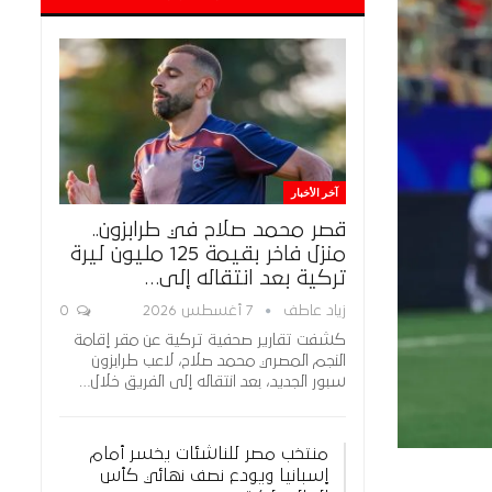
آخر الأخبار
قصر محمد صلاح في طرابزون..
منزل فاخر بقيمة 125 مليون ليرة
تركية بعد انتقاله إلى…
زياد عاطف
7 أغسطس 2026
0
كشفت تقارير صحفية تركية عن مقر إقامة
النجم المصري محمد صلاح، لاعب طرابزون
سبور الجديد، بعد انتقاله إلى الفريق خلال…
منتخب مصر للناشئات يخسر أمام
إسبانيا ويودع نصف نهائي كأس