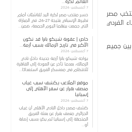
العالم لكرة…
7 أغسطس 2026
نتخب مصر
خسر منتخب مصر لكرة اليد للناشئات أمام
نظيره الإسباني بنتيجة 27-26، في المباراة
أداء الفردي
التي جمعت بينهما اليوم الجمعة، ضمن…
خاص | عقوبة شيكو بانزا قد تكون
الأكبر في تاريخ الزمالك بسبب أزمة…
إمام عاشور في صدارة لاعبي المنتخب، بعدما تقدم إلى المركز 31 بين جميع
7 أغسطس 2026
يواجه شيكو بانزا أزمة جديدة داخل نادي
الزمالك، بعدما تأخر عن العودة إلى القاهرة
للانتظام في معسكر الفريق استعدادًا…
موقع الملاعب يكشف سبب غياب
منصف بقرار عن سفر الأهلي إلى
إسبانيا
7 أغسطس 2026
كشف مصدر داخل النادي الأهلي أن غياب
الجزائري منصف بقرار عن بعثة الفريق
المتجهة إلى إسبانيا لم يكن بسبب إصابة
أو…