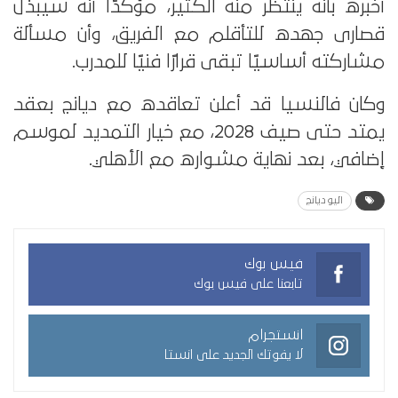
أخبره بأنه ينتظر منه الكثير، مؤكدًا أنه سيبذل
قصارى جهده للتأقلم مع الفريق، وأن مسألة
مشاركته أساسيًا تبقى قرارًا فنيًا للمدرب.
وكان فالنسيا قد أعلن تعاقده مع ديانج بعقد
يمتد حتى صيف 2028، مع خيار التمديد لموسم
إضافي، بعد نهاية مشواره مع الأهلي.
اليو ديانج
فيس بوك
تابعنا على فيس بوك
انستجرام
لا يفوتك الجديد على انستا