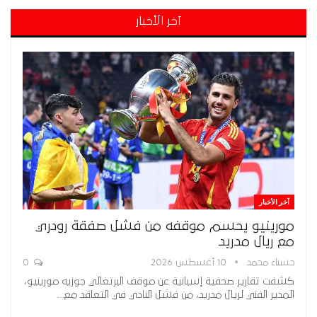
آخر الأخبار
آخر الأخبار
مورينيو يحسم موقفه من فشل صفقة رودري
مع ريال مدريد
حسناء محمد
10 أغسطس 2026
0
كشفت تقارير صحفية إسبانية عن موقف البرتغالي جوزيه مورينيو،
المدير الفني لريال مدريد، من فشل النادي في التعاقد مع…