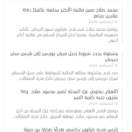
محمد صلاح ضمن قائمة الأكثر متابعة عالميًا بـ106
ملايين متابع
10 أغسطس 2026
يواصل محمد صلاح، نجم نادي طرابزون سبور التركي، تأكيد
شعبيته العالمية، بعدما احتل المركز السابع في قائمة أكثر
لاعبي…
برشلونة يحدد شروط رحيل فيران توريس إلى باريس سان
جيرمان
10 أغسطس 2026
حدد نادي برشلونة مطالبه المالية للموافقة على رحيل الإسباني
فيران توريس إلى باريس سان جيرمان خلال فترة الانتقالات…
الأهلي يفاوض غزل المحلة لضم محمود صلاح.. و50
مليون جنيه كلمة السر
10 أغسطس 2026
يواصل النادي الأهلي مفاوضاته مع إدارة غزل المحلة من أجل
التعاقد مع محمود صلاح، موهبة الفريق، خلال فترة الانتقالات…
رئيس بلدية طرابزون يكشف هدفًا ضخمًا من حملة