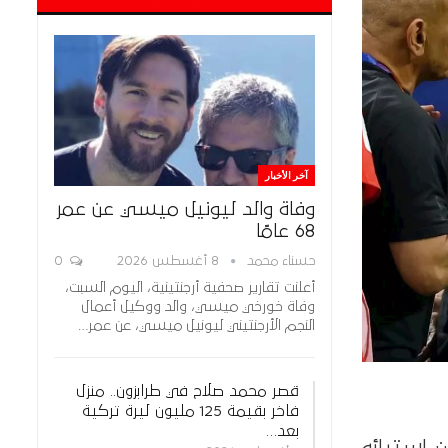
آخر الأخبار
وفاة والد ليونيل ميسي عن عمر
68 عامًا
حسناء محمد
8 أغسطس 2026
0
أعلنت تقارير صحفية أرجنتينية، اليوم السبت،
وفاة خورخي ميسي، والد ووكيل أعمال
النجم الأرجنتيني ليونيل ميسي، عن عمر…
قصر محمد صلاح في طرابزون.. منزل
فاخر بقيمة 125 مليون ليرة تركية
بعد…