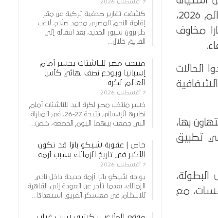
ن استيائه
7 أغسطس 2026
من الأداء التحكيمي خلال مباراة مصر والأرجنتين في دور الـ16 من كأس العالم 2026،
كشفت تقارير صحفية تركية عن مقر
إقامة النجم المصري محمد صلاح، لاعب
ات التحكيمية وعدم الاستخدام الأمثل لتقنية الـVAR أثارا مخاوف
طرابزون سبور الجديد، بعد انتقاله إلى
الفريق خلال…
ء.
منتخب مصر للناشئات يخسر أمام
ا الحالات
إسبانيا ويودع نصف نهائي كأس
الشفافية
العالم لكرة…
7 أغسطس 2026
خسر منتخب مصر لكرة اليد للناشئات أمام
نظيره الإسباني بنتيجة 27-26، في المباراة
هاون بها،
التي جمعت بينهما اليوم الجمعة، ضمن…
في تطبيق
خاص | عقوبة شيكو بانزا قد تكون
الأكبر في تاريخ الزمالك بسبب أزمة…
7 أغسطس 2026
البطولة،
يواجه شيكو بانزا أزمة جديدة داخل نادي
الزمالك، بعدما تأخر عن العودة إلى القاهرة
افسات، مع
للانتظام في معسكر الفريق استعدادًا…
موقع الملاعب يكشف سبب غياب