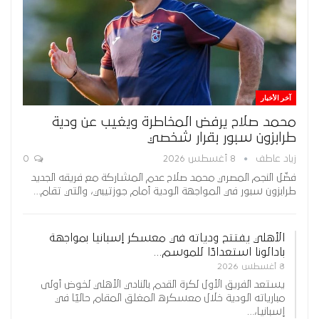
آخر الأخبار
محمد صلاح يرفض المخاطرة ويغيب عن ودية
طرابزون سبور بقرار شخصي
زياد عاطف
8 أغسطس 2026
0
فضّل النجم المصري محمد صلاح عدم المشاركة مع فريقه الجديد
طرابزون سبور في المواجهة الودية أمام جوزتيبي، والتي تقام…
الأهلي يفتتح ودياته في معسكر إسبانيا بمواجهة
بادالونا استعدادًا للموسم…
8 أغسطس 2026
يستعد الفريق الأول لكرة القدم بالنادي الأهلي لخوض أولى
مبارياته الودية خلال معسكره المغلق المقام حاليًا في
إسبانيا،…