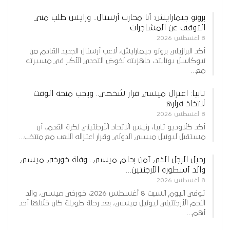
برونو جيمارايش: أنا محارب أرسنال.. ورايس طلب مني
التوقف عن المشاجرات
8 أغسطس 2026
أكد البرازيلي برونو جيمارايش، لاعب أرسنال الجديد القادم من
نيوكاسل يونايتد، جاهزيته لخوض التحدي الأكبر في مسيرته
مع…
تابيا: اعتزال ميسي قرار شخصي.. ويجب منحه الوقت
لاتخاذ قراره
8 أغسطس 2026
أكد كلاوديو تابيا، رئيس الاتحاد الأرجنتيني لكرة القدم، أن
مستقبل ليونيل ميسي الدولي وقرار اعتزاله اللعب مع منتخب…
رحيل الرجل الذي آمن بحلم ميسي.. وفاة خورخي ميسي
والد أسطورة الأرجنتين…
8 أغسطس 2026
توفي اليوم السبت 8 أغسطس 2026، خورخي ميسي، والد
النجم الأرجنتيني ليونيل ميسي، بعد رحلة طويلة كان خلالها أحد
أهم…