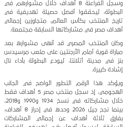
وسجل الفراعنة 8 أهداف خلال مشوارهم في
البطولة، ليحققوا أفضل حصيلة تهديفية في
تاريخ المنتخب بكأس العالم، متجاوزين إجمالي
أهداف مصر في مشاركاتها السابقة مجتمعة.
وكان المنتخب المصري قد أنهى مشواره بعد
مباراة قوية أمام الأرجنتين على ملعب مرسيدس
بنز في مدينة أتلانتا، ليودع البطولة بأداء نال
إشادة كبيرة.
ويؤكد هذا الرقم التطور الواضح في الجانب
الهجومي، إذ سجل منتخب مصر 5 أهداف فقط
خلال مشاركاته في نسخ 1934 و1990 و2018،
بينما نجح جيل 2026 وحده في إحراز 8 أهداف،
بفارق ثلاثة أهداف عن إجمالي المشاركات