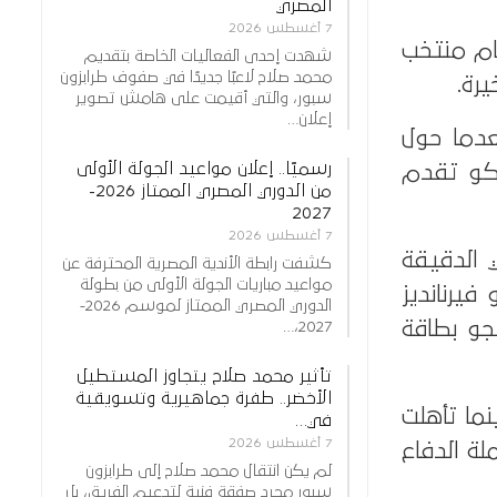
المصري
7 أغسطس 2026
الـ16، بعدما خسر أمام منتخب
شهدت إحدى الفعاليات الخاصة بتقديم
محمد صلاح لاعبًا جديدًا في صفوف طرابزون
سبور، والتي أقيمت على هامش تصوير
إعلان…
إبراهيم، بعدما حول
رسميًا.. إعلان مواعيد الجولة الأولى
يكو تقدم
من الدوري المصري الممتاز 2026-
2027
7 أغسطس 2026
 الدقيقة
كشفت رابطة الأندية المصرية المحترفة عن
مواعيد مباريات الجولة الأولى من بطولة
ل أن يخطف إنزو فيرنانديز
الدوري المصري الممتاز لموسم 2026-
نجو بطاقة
2027،…
تأثير محمد صلاح يتجاوز المستطيل
الأخضر.. طفرة جماهيرية وتسويقية
نما تأهلت
في…
7 أغسطس 2026
ديد، لتواصل حملة الدفاع
لم يكن انتقال محمد صلاح إلى طرابزون
سبور مجرد صفقة فنية لتدعيم الفريق، بل