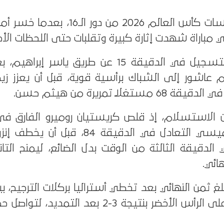
ودع منتخب مصر منافسات كأس العالم 2026 من دور 
وافتتح منتخب مصر التسجيل في الدقيقة 15 عن طريق ياسر 
 عاشور إلى الشباك برأسية قوية، قبل أن يعزز ز
غلًا تمريرة من هيثم حسن.
ن الاستسلام، إذ قلص كريستيان روميرو الفارق في
79، ثم أدرك ليونيل ميسي التعادل في الدقيقة 84، قب
الدقيقة الثالثة من الوقت بدل الضائع، ليمنح التا
هائي.
 ثمن النهائي بعد تخطي أستراليا بركلات الترجيح، بي
الأرجنتين عقب فوزها على الرأس الأخضر بنتيجة 3-2 بعد التم