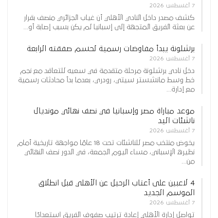
7 أغسطس 2026
كشف مصدر داخل النادي الأهلي أن غياب الجزائري منصف بقرار
عن بعثة الفريق المتجهة إلى إسبانيا لم يكن بسبب إصابة أو…
برشلونة يبدأ مفاوضات رسمية لحسم صفقته الرابعة
7 أغسطس 2026
دخل نادي برشلونة مرحلة متقدمة في سعيه للتعاقد مع نجم
خط وسط مانشستر سيتي، رودري، بعدما بدأ محادثات رسمية
مع إدارة…
موعد مباراة مصر وإسبانيا في نصف نهائي مونديال
ناشئات اليد
7 أغسطس 2026
يخوض منتخب مصر للناشئات تحت 18 عامًا مواجهة تاريخية أمام
نظيره الإسباني، مساء اليوم الجمعة، في الدور نصف النهائي
من…
4 لاعبين على أعتاب الرحيل عن الأهلي قبل انطلاق
الموسم الجديد
7 أغسطس 2026
تواصل إدارة الأهلي إعادة ترتيب صفوف الفريق استعدادًا