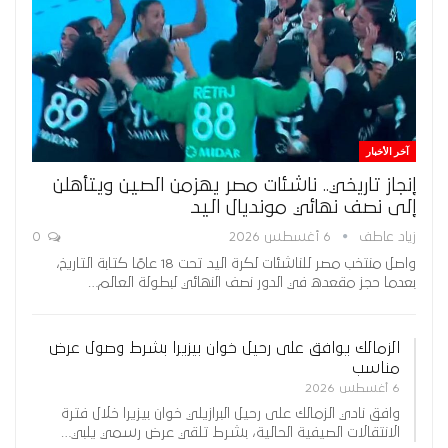
آخر الأخبار
إنجاز تاريخي.. ناشئات مصر يهزمن الصين ويتأهلن
إلى نصف نهائي مونديال اليد
زياد عاطف
6 أغسطس 2026
0
واصل منتخب مصر للناشئات لكرة اليد تحت 18 عامًا كتابة التاريخ،
بعدما حجز مقعده في الدور نصف النهائي لبطولة العالم…
الزمالك يوافق على رحيل خوان بيزيرا بشرط وصول عرض
مناسب
6 أغسطس 2026
وافق نادي الزمالك على رحيل البرازيلي خوان بيزيرا خلال فترة
الانتقالات الصيفية الحالية، بشرط تلقي عرض رسمي يلبي…