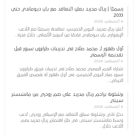
رسميًا | ريال مدريد يعلن التعاقد مع يان ديوماندي حتى
2033
6 أغسطس 2026
أعلن ريال مدريد، اليوم الخميس، تعاقده رسميًا مع اللاعب
الإيفواري يان ديوماندي قادمًا من لايبزيج الألماني، خلال فترة…
أول ظهور لـ محمد صلاح في تدريبات طرابزون سبور قبل
تقديمه الرسمي
6 أغسطس 2026
شارك النجم المصري محمد صلاح في تدريبات فريق طرابزون
سبور صباح اليوم الخميس، في أول ظهور له بقميص الفريق
التركي،…
برشلونة يزاحم ريال مدريد على ضم رودري من مانشستر
سيتي
6 أغسطس 2026
دخل نادي برشلونة سباق التعاقد مع الإسباني رودري، لاعب
وسط مانشستر سيتي، في ظل اهتمام ريال مدريد بضم
اللاعب خلال…