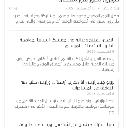
زياد عاطف
8 أغسطس 2026
0
فضّل النجم المصري محمد صلاح عدم المشاركة مع فريقه الجديد
طرابزون سبور في المواجهة الودية أمام جوزتيبي، والتي تقام…
الأهلي يفتتح ودياته في معسكر إسبانيا بمواجهة
بادالونا استعدادًا للموسم…
8 أغسطس 2026
يستعد الفريق الأول لكرة القدم بالنادي الأهلي لخوض أولى
مبارياته الودية خلال معسكره المغلق المقام حاليًا في
إسبانيا،…
برونو جيمارايش: أنا محارب أرسنال.. ورايس طلب مني
التوقف عن المشاجرات
8 أغسطس 2026
أكد البرازيلي برونو جيمارايش، لاعب أرسنال الجديد القادم من
نيوكاسل يونايتد، جاهزيته لخوض التحدي الأكبر في مسيرته
مع…
تابيا: اعتزال ميسي قرار شخصي.. ويجب منحه الوقت