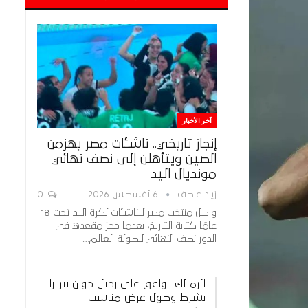
آخر الأخبار
إنجاز تاريخي.. ناشئات مصر يهزمن
الصين ويتأهلن إلى نصف نهائي
مونديال اليد
زياد عاطف
6 أغسطس 2026
0
واصل منتخب مصر للناشئات لكرة اليد تحت 18
عامًا كتابة التاريخ، بعدما حجز مقعده في
الدور نصف النهائي لبطولة العالم…
الزمالك يوافق على رحيل خوان بيزيرا
بشرط وصول عرض مناسب