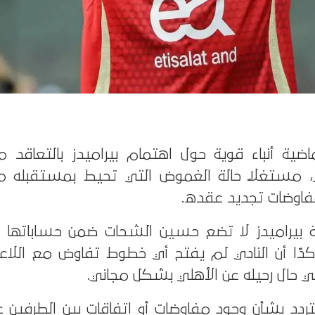
ماضية أنباء قوية حول اهتمام بيراميدز بالتعاقد
، مستغلًا حالة الغموض التي تحيط بمستقبله م
مفاوضات تجديد عقده.
بيراميدز لا تضع حسين الشحات ضمن حساباتها خ
مؤكدًا أن النادي لم يفتح أي خطوط تفاوض مع اللاع
 حال رحيله عن الأهلي بشكل مجاني.
تردد بشأن وجود مفاوضات أو اتفاقات بين الطرفين غ