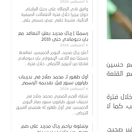
6 أغسطس 2026
وافق نادي الزمالك على رحيل البرازيلي
خوان بيزيرا خلال فترة الانتقالات الصيفية
الحالية، بشرط تلقي عرض رسمي يلبي…
رسميًا | ريال مدريد يعلن التعاقد مع
يان ديوماندي حتى 2033
6 أغسطس 2026
أعلن ريال مدريد، اليوم الخميس، تعاقده
رسميًا مع اللاعب الإيفواري يان ديوماندي
قادمًا من لايبزيج الألماني، خلال فترة…
 مع حسين
ع القلعة
أول ظهور لـ محمد صلاح في تدريبات
طرابزون سبور قبل تقديمه الرسمي
6 أغسطس 2026
شارك النجم المصري محمد صلاح في
لال فترة
تدريبات فريق طرابزون سبور صباح اليوم
ب، كما لا
الخميس، في أول ظهور له بقميص الفريق
التركي،…
برشلونة يزاحم ريال مدريد على ضم
ير صحيح،
رودري من مانشستر سيتي