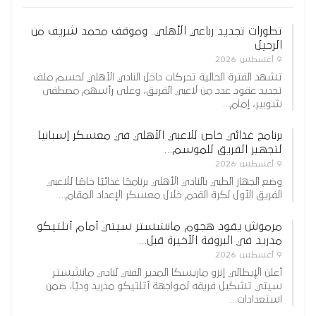
تطورات تجديد رباعي الأهلي.. وموقف محمد شريف من
الرحيل
9 أغسطس 2026
تشهد الفترة الحالية تحركات داخل النادي الأهلي لحسم ملف
تجديد عقود عدد من لاعبي الفريق، وعلى رأسهم مصطفى
شوبير، إمام…
برنامج غذائي خاص للاعبي الأهلي في معسكر إسبانيا
لتجهيز الفريق للموسم…
9 أغسطس 2026
وضع الجهاز الطبي بالنادي الأهلي برنامجًا غذائيًا خاصًا للاعبي
الفريق الأول لكرة القدم خلال معسكر الإعداد المقام…
مرموش يقود هجوم مانشستر سيتي أمام أتلتيكو
مدريد في البروفة الأخيرة قبل…
9 أغسطس 2026
أعلن الإيطالي إنزو ماريسكا المدير الفني لنادي مانشستر
سيتي تشكيل فريقه لمواجهة أتلتيكو مدريد وديًا، ضمن
استعدادات…