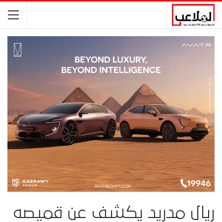
ريال مدريد يكشف عن قميصه