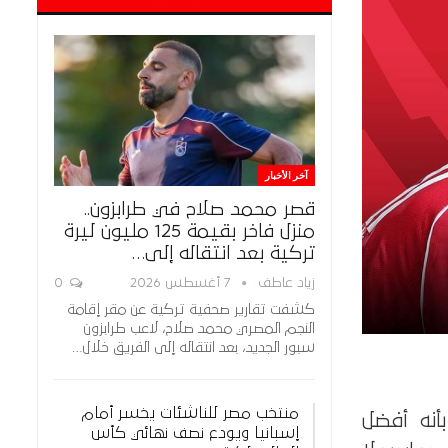
آخر الأخبار
قصر محمد صلاح في طرابزون..
منزل فاخر بقيمة 125 مليون ليرة
تركية بعد انتقاله إلى…
زياد عاطف
7 أغسطس 2026
0
كشفت تقارير صحفية تركية عن مقر إقامة
النجم المصري محمد صلاح، لاعب طرابزون
سبور الجديد، بعد انتقاله إلى الفريق خلال…
منتخب مصر للناشئات يخسر أمام
أنه أفضل
إسبانيا ويودع نصف نهائي كأس