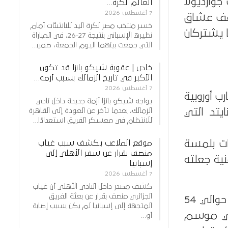
جوارديولا
العالم لكرة…
7 أغسطس 2026
 يقف عشاق
خسر منتخب مصر لكرة اليد للناشئات أمام
 يشتركان
نظيره الإسباني بنتيجة 27-26، في المباراة
التي جمعت بينهما اليوم الجمعة، ضمن…
خاص | عقوبة شيكو بانزا قد تكون
الأكبر في تاريخ الزمالك بسبب أزمة…
7 أغسطس 2026
تجارب أوروبية
يواجه شيكو بانزا أزمة جديدة داخل نادي
يتد التي
الزمالك، بعدما تأخر عن العودة إلى القاهرة
للانتظام في معسكر الفريق استعدادًا…
ات بلمسة
موقع الملاعب يكشف سبب غياب
منصف بقرار عن سفر الأهلي إلى
نية جعلته
إسبانيا
7 أغسطس 2026
كشف مصدر داخل النادي الأهلي أن غياب
الجزائري منصف بقرار عن بعثة الفريق
إحصائيًا، لعب إيزاك حتى الآن مع نيوكاسل أكثر من 80 مباراة، سجل خلالها حوالي 54
المتجهة إلى إسبانيا لم يكن بسبب إصابة
ي المباراة. وفي موسم
أو…