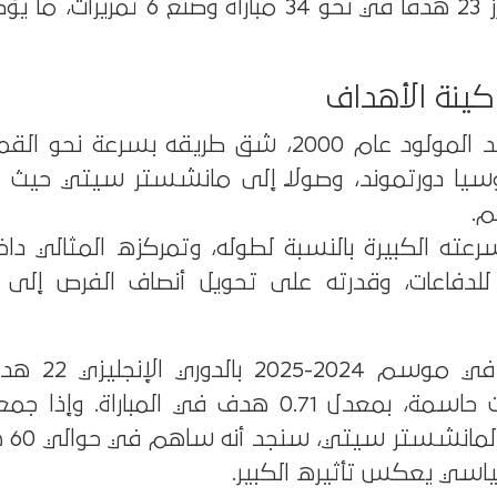
2024-2025 وحده، أحرز 23 هدفًا في نحو 34 مباراة
اكينة الأهداف
على الجانب الآخر، هالاند المولود عام 2000، شق طريقه بسرعة
روسيا دورتموند، وصولًا إلى مانشستر سيتي حيث 
م.
 سرعته الكبيرة بالنسبة لطوله، وتمركزه المثالي د
ا للدفاعات، وقدرته على تحويل أنصاف الفرص إلى 
مباراة، وصنع 3 تمريرات حاسمة، بمعدل 0.71 هدف في المباراة
وصناعته
سي يعكس تأثيره الكبير.