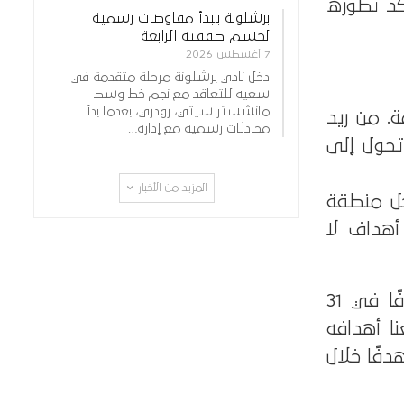
 وصنع 6 تمريرات، ما يؤكد تطوره
برشلونة يبدأ مفاوضات رسمية
لحسم صفقته الرابعة
7 أغسطس 2026
دخل نادي برشلونة مرحلة متقدمة في
سعيه للتعاقد مع نجم خط وسط
مانشستر سيتي، رودري، بعدما بدأ
 نحو القمة. من ريد
محادثات رسمية مع إدارة…
تحول إلى
المزيد من الأخبار
اخل منطقة
أهداف لا
إحصائيًا، سجل هالاند في موسم 2024-2025 بالدوري الإنجليزي 22 هدفًا في 31
. وإذا جمعنا أهدافه
 منذ انضمامه لمانشستر سيتي، سنجد أنه ساهم في حوالي 60 هدفًا خلال