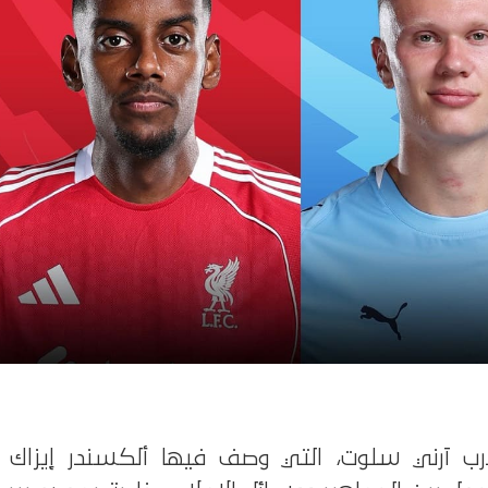
ب آرني سلوت، التي وصف فيها ألكسندر إيزاك ب