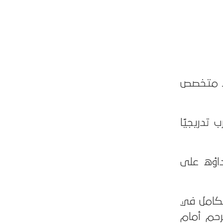
اند متخصص
 تدريجيًا
أداؤه على
تكامل في
رحم أمام