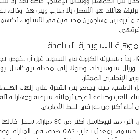
ل بين الجماهير ووسائل الإعلام، خاصة بعد رد بيب 
إيرلينغ هالاند هو الأفضل بلا منازع. وبين هذا وذاك،
ة مثيرة بين مهاجمين مختلفين في الأسلوب، لكنهما
 فرقهم.
الموهبة السويدية الصاعدة
إيزاك، المولود عام 1999، بدأ مسيرته الكروية في السويد قبل أن يخوض 
 وريال سوسيداد، وصولًا إلى محطة نيوكاسل يونا
دوري الإنجليزي الممتاز.
اخل الملعب، حيث يجمع بين القدرة على إنهاء الهجم
ناء اللعب وصناعة الفرص لزملائه. سرعته ومهاراته الف
لى أداء أكثر من دور في الخط الأمامي.
هدفًا وصنع 9 تمريرات حاسمة، بمعدل يقارب 0.63 هدف ف