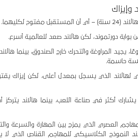
د وإيزاك
 بوابة دورتموند، لكن هالاند صعد للعالمية أسرع.
وعًا، يجيد المراوغة والتحرك خارج الصندوق، بينما هال
مسة حاسمة.
ي لهالاند الذي يسجل بمعدل أعلى، لكن إيزاك يقترب
ك يشارك أكثر في صناعة اللعب، بينما هالاند يتركز 
هاجم العصري الذي يمزج بين المهارة والسرعة وال
لاند النموذج الكلاسيكي للمهاجم القناص الذي لا ي