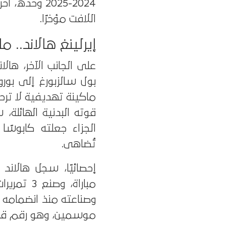
اللافت مؤخرًا.
إيرلينغ هالاند.. م
بول سالزبورغ إلى بو
ماكينة تهديفية لا ترح
قوته البدنية الهائلة،
الجزاء جعلته كابوسً
تُضاهى.
موسمين، وهو رقم قيا