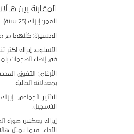
المقارنة بين هالان
العمر: إيزاك (25 سنة)، هالاند (24 سنة) – أي أن المستقبل مفتوح لكليهما.
المسيرة: كلاهما مر من
الأسلوب: إيزاك أكثر تن
في إنهاء الهجمات بل
الأرقام: التفوق العدد
بمعدلاته الحالية.
التأثير الجماعي: إيزا
التسجيل.
إيزاك يعكس صورة الم
الأداء، فيما يمثل ها