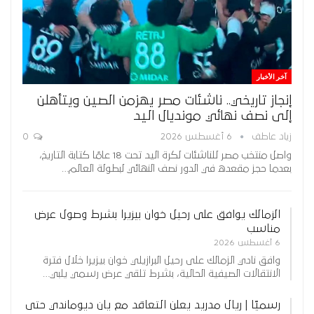
آخر الأخبار
إنجاز تاريخي.. ناشئات مصر يهزمن الصين ويتأهلن
إلى نصف نهائي مونديال اليد
زياد عاطف
6 أغسطس 2026
0
واصل منتخب مصر للناشئات لكرة اليد تحت 18 عامًا كتابة التاريخ،
بعدما حجز مقعده في الدور نصف النهائي لبطولة العالم…
الزمالك يوافق على رحيل خوان بيزيرا بشرط وصول عرض
مناسب
6 أغسطس 2026
وافق نادي الزمالك على رحيل البرازيلي خوان بيزيرا خلال فترة
الانتقالات الصيفية الحالية، بشرط تلقي عرض رسمي يلبي…
رسميًا | ريال مدريد يعلن التعاقد مع يان ديوماندي حتى