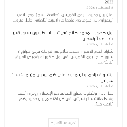
2033
6 أغسطس 2026
أعلن ريال مدريد، اليوم الخميس، تعاقده رسميًا مع اللاعب
الإيفواري يان ديوماندي قادمًا من لايبزيج الألماني، خلال فترة…
أول ظهور لـ محمد صلاح في تدريبات طرابزون سبور قبل
تقديمه الرسمي
6 أغسطس 2026
شارك النجم المصري محمد صلاح في تدريبات فريق طرابزون
سبور صباح اليوم الخميس، في أول ظهور له بقميص الفريق
التركي،…
برشلونة يزاحم ريال مدريد على ضم رودري من مانشستر
سيتي
6 أغسطس 2026
دخل نادي برشلونة سباق التعاقد مع الإسباني رودري، لاعب
وسط مانشستر سيتي، في ظل اهتمام ريال مدريد بضم
اللاعب خلال…
المزيد من الأخبار