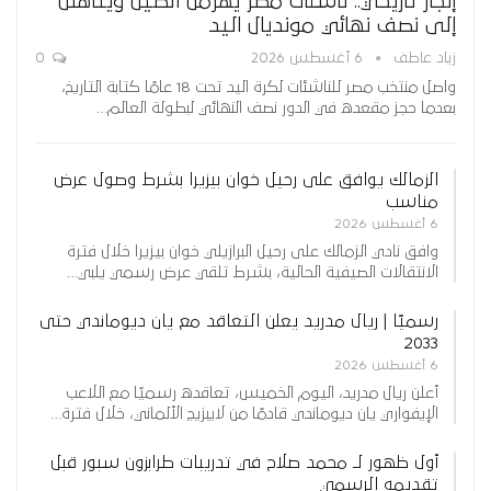
إنجاز تاريخي.. ناشئات مصر يهزمن الصين ويتأهلن
إلى نصف نهائي مونديال اليد
زياد عاطف
6 أغسطس 2026
0
واصل منتخب مصر للناشئات لكرة اليد تحت 18 عامًا كتابة التاريخ،
بعدما حجز مقعده في الدور نصف النهائي لبطولة العالم…
الزمالك يوافق على رحيل خوان بيزيرا بشرط وصول عرض
مناسب
6 أغسطس 2026
وافق نادي الزمالك على رحيل البرازيلي خوان بيزيرا خلال فترة
الانتقالات الصيفية الحالية، بشرط تلقي عرض رسمي يلبي…
رسميًا | ريال مدريد يعلن التعاقد مع يان ديوماندي حتى
2033
6 أغسطس 2026
أعلن ريال مدريد، اليوم الخميس، تعاقده رسميًا مع اللاعب
الإيفواري يان ديوماندي قادمًا من لايبزيج الألماني، خلال فترة…
أول ظهور لـ محمد صلاح في تدريبات طرابزون سبور قبل
تقديمه الرسمي