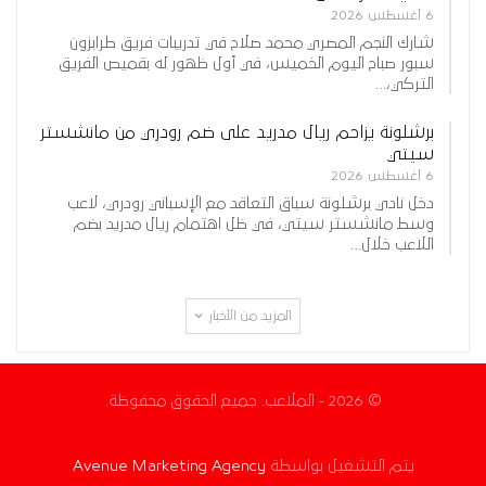
6 أغسطس 2026
شارك النجم المصري محمد صلاح في تدريبات فريق طرابزون
سبور صباح اليوم الخميس، في أول ظهور له بقميص الفريق
التركي،…
برشلونة يزاحم ريال مدريد على ضم رودري من مانشستر
سيتي
6 أغسطس 2026
دخل نادي برشلونة سباق التعاقد مع الإسباني رودري، لاعب
وسط مانشستر سيتي، في ظل اهتمام ريال مدريد بضم
اللاعب خلال…
المزيد من الأخبار
© 2026 - الملاعب. جميع الحقوق محفوظة.
يتم التشغيل بواسطة
Avenue Marketing Agency