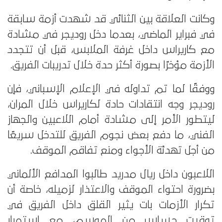
وكانت العلاقة بين الثنائي قد شهدت أزمة سابقة
في فبراير الماضي، بعدما دخل روديجر في مشادة
مع كاريراس داخل غرفة الملابس، قبل أن تتجدد
الأزمة مؤخرًا بصورة أكثر حدة خلال تدريبات الفريق.
ووفقًا لما تم تداوله في الإعلام الإسباني، فإن
روديجر وجه انتقادات حادة لكاريراس خلال المران،
ليتطور الأمر إلى مشادة أمام اللاعبين والجهاز
الفني، ما دفع بعض نجوم الفريق للتدخل سريعًا
من أجل تهدئة الأجواء ومنع تفاقم الموقف.
اللاعبون داخل ريال مدريد طالبوا المدافع الألماني
بضرورة احتواء الموقف والاعتذار لزميله، خاصة أن
تكرار الأزمات بات يثير القلق داخل الفريق في
توقيت حساس من الموسم، مع استمرار