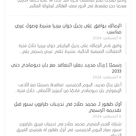
واصل منتخب مصر للناشئات لكرة اليد تحت 18 عامًا كتابة التاريخ،
بعدما حجز مقعده في الدور نصف النهائي لبطولة العالم…
الزمالك يوافق على رحيل خوان بيزيرا بشرط وصول عرض
مناسب
6 أغسطس 2026
وافق نادي الزمالك على رحيل البرازيلي خوان بيزيرا خلال فترة
الانتقالات الصيفية الحالية، بشرط تلقي عرض رسمي يلبي…
رسميًا | ريال مدريد يعلن التعاقد مع يان ديوماندي حتى
2033
6 أغسطس 2026
أعلن ريال مدريد، اليوم الخميس، تعاقده رسميًا مع اللاعب
الإيفواري يان ديوماندي قادمًا من لايبزيج الألماني، خلال فترة…
أول ظهور لـ محمد صلاح في تدريبات طرابزون سبور قبل
تقديمه الرسمي
6 أغسطس 2026
شارك النجم المصري محمد صلاح في تدريبات فريق طرابزون
سبور صباح اليوم الخميس، في أول ظهور له بقميص الفريق
التركي،…