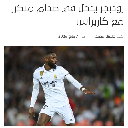
روديجر يدخل في صدام متكرر
مع كاريراس
في
7 مايو 2026
كتب
حسناء محمد