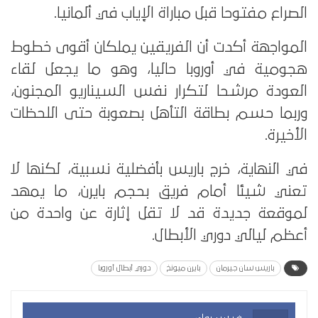
الصراع مفتوحا قبل مباراة الإياب في ألمانيا.
المواجهة أكدت أن الفريقين يملكان أقوى خطوط
هجومية في أوروبا حاليا، وهو ما يجعل لقاء
العودة مرشحا لتكرار نفس السيناريو المجنون،
وربما حسم بطاقة التأهل بصعوبة حتى اللحظات
الأخيرة.
في النهاية، خرج باريس بأفضلية نسبية، لكنها لا
تعني شيئا أمام فريق بحجم بايرن، ما يمهد
لموقعة جديدة قد لا تقل إثارة عن واحدة من
أعظم ليالي دوري الأبطال.
باريس سان جيرمان
بايرن ميونخ
دوري أبطال أوروبا