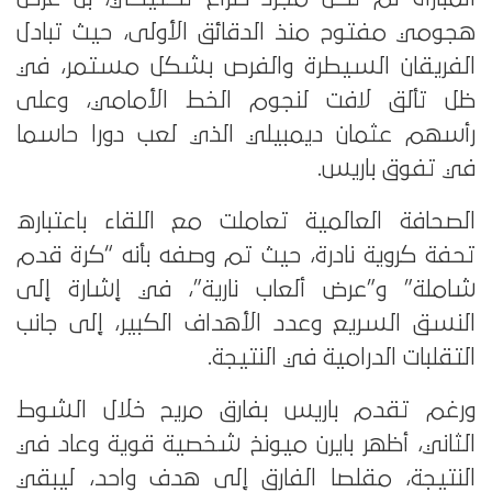
هجومي مفتوح منذ الدقائق الأولى، حيث تبادل
الفريقان السيطرة والفرص بشكل مستمر، في
ظل تألق لافت لنجوم الخط الأمامي، وعلى
رأسهم عثمان ديمبيلي الذي لعب دورا حاسما
في تفوق باريس.
الصحافة العالمية تعاملت مع اللقاء باعتباره
تحفة كروية نادرة، حيث تم وصفه بأنه “كرة قدم
شاملة” و”عرض ألعاب نارية”، في إشارة إلى
النسق السريع وعدد الأهداف الكبير، إلى جانب
التقلبات الدرامية في النتيجة.
ورغم تقدم باريس بفارق مريح خلال الشوط
الثاني، أظهر بايرن ميونخ شخصية قوية وعاد في
النتيجة، مقلصا الفارق إلى هدف واحد، ليبقي