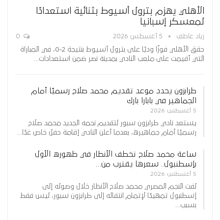
الأهلي يهزم بترول أسيوط بثنائية استعدادًا
لمعسكر إسبانيا
زياد عاطف
5 أغسطس 2026
0
حقق الأهلي فوزًا وديًا على بترول أسيوط بنتيجة 2-0، في المباراة
التي أقيمت على ملعب النادي بمدينة نصر ضمن استعدادات…
طرابزون يحدد موعد تقديم محمد صلاح رسميًا أمام
الجماهير في بابارا بارك
5 أغسطس 2026
يستعد نادي طرابزون سبور لتقديم نجمه الجديد محمد صلاح
رسميًا أمام جماهيره، بعدما أعلن النادي إقامة حفل خاص غدًا…
ساعة محمد صلاح تخطف الأنظار في ظهوره الأول
بإسطنبول.. سعرها يقترب من…
5 أغسطس 2026
لفت النجم المصري محمد صلاح الأنظار خلال وصوله إلى
إسطنبول تمهيدًا لإتمام انتقاله إلى طرابزون سبور، ليس فقط
بسبب…