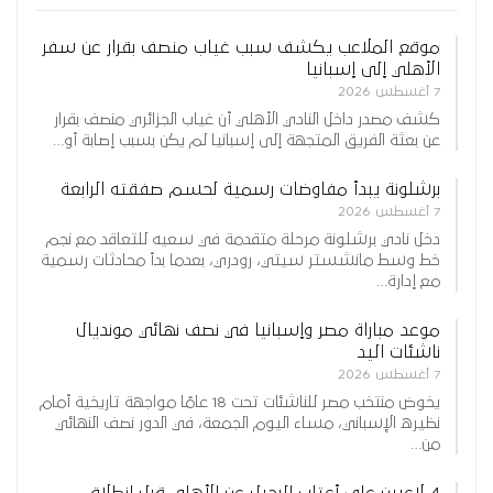
موقع الملاعب يكشف سبب غياب منصف بقرار عن سفر
الأهلي إلى إسبانيا
7 أغسطس 2026
كشف مصدر داخل النادي الأهلي أن غياب الجزائري منصف بقرار
عن بعثة الفريق المتجهة إلى إسبانيا لم يكن بسبب إصابة أو…
برشلونة يبدأ مفاوضات رسمية لحسم صفقته الرابعة
7 أغسطس 2026
دخل نادي برشلونة مرحلة متقدمة في سعيه للتعاقد مع نجم
خط وسط مانشستر سيتي، رودري، بعدما بدأ محادثات رسمية
مع إدارة…
موعد مباراة مصر وإسبانيا في نصف نهائي مونديال
ناشئات اليد
7 أغسطس 2026
يخوض منتخب مصر للناشئات تحت 18 عامًا مواجهة تاريخية أمام
نظيره الإسباني، مساء اليوم الجمعة، في الدور نصف النهائي
من…
4 لاعبين على أعتاب الرحيل عن الأهلي قبل انطلاق