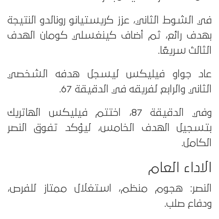
في الشوط الثاني، عزز كريستيانو رونالدو النتيجة
بهدف رائع، ثم أضاف كينغسلي كومان الهدف
الثالث سريعًا.
عاد جواو فيليكس ليسجل هدفه الشخصي
الثاني والرابع لفريقه في الدقيقة 67.
وفي الدقيقة 87، اختتم فيليكس الهاتريك
بتسجيل الهدف الخامس، ليؤكد تفوق النصر
الكامل.
الاداء العام
النصر: هجوم منظم، استغلال ممتاز للفرص،
ودفاع صلب.