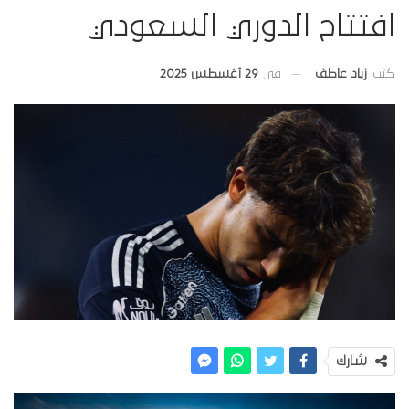
افتتاح الدوري السعودي
في
29 أغسطس 2025
كتب
زياد عاطف
شارك