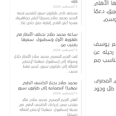
بارك
ا الأهلي
5 أغسطس 2026
يق، دعمًا
يستعد نادي طرابزون سبور لتقديم نجمه
الجديد محمد صلاح رسميًا أمام جماهيره،
موسم.
بعدما أعلن النادي إقامة حفل خاص غدًا…
ساعة محمد صلاح تخطف الأنظار في
ظهوره الأول بإسطنبول.. سعرها
 مع يوسف
يقترب من…
5 أغسطس 2026
رحيله عن
لفت النجم المصري محمد صلاح الأنظار خلال
يتناسب مع
وصوله إلى إسطنبول تمهيدًا لإتمام
انتقاله إلى طرابزون سبور، ليس فقط
بسبب…
ي المصري،
محمد صلاح يجتاز الكشف الطبي
تمهيدًا لانضمامه إلى طرابزون سبور
 ظل وجود
5 أغسطس 2026
أنهى النجم المصري محمد صلاح، قائد
منتخب مصر، إجراءات الكشف الطبي في
مدينة إسطنبول، تمهيدًا لإتمام انتقاله
رسميًا…