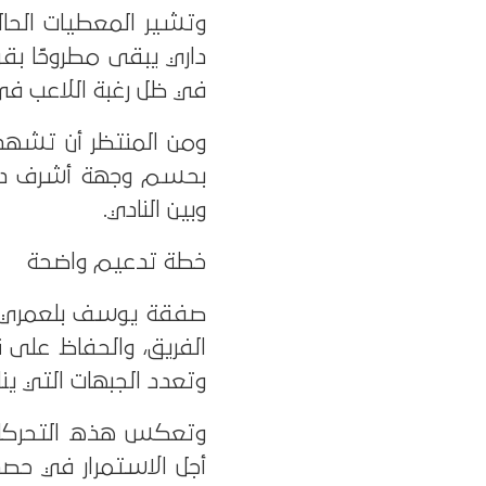
وتشير المعطيات الحال
داري يبقى مطروحًا بق
في ظل رغبة اللاعب في
ومن المنتظر أن تشهد 
بحسم وجهة أشرف داري ا
وبين النادي.
خطة تدعيم واضحة
صفقة يوسف بلعمري تأ
الفريق، والحفاظ على 
وتعدد الجبهات التي ي
وتعكس هذه التحركات ر
أجل الاستمرار في حصد 