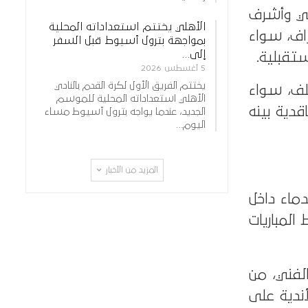
لي وأشرف
الأهلي يختتم استعداداته المحلية
اف، سواء
بمواجهة بترول أسيوط قبل السفر
إلى…
تقبلية.
5 أغسطس 2026
يختتم الفريق الأول لكرة القدم بالنادي
لف، سواء
الأهلي استعداداته المحلية للموسم
قدية بينه
الجديد، عندما يواجه بترول أسيوط مساء
اليوم…
المزيد من الأخبار
ماء داخل
لمباريات
الفني، من
أندية على