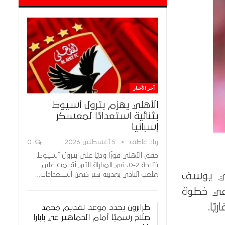
آخر الأخبار
الأهلي يهزم بترول أسيوط
بثنائية استعدادًا لمعسكر
إسبانيا
زياد عاطف
5 أغسطس 2026
0
حقق الأهلي فوزًا وديًا على بترول أسيوط
بنتيجة 2-0، في المباراة التي أقيمت على
ملعب النادي بمدينة نصر ضمن استعدادات…
بي يوسف
 في خطوة
ًا.
طرابزون يحدد موعد تقديم محمد
صلاح رسميًا أمام الجماهير في بابارا