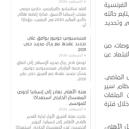
6 أغسطس 2026
الفرنسية
انتقد سانتياجو كانيزاريس، حارس مرمى
بع حالته
منتخب إسبانيا الأسبق، فكرة إقامة نهائي
كأس العالم 2030 في المغرب، مؤكدًا
ي وتحديد
أن…
فينيسيوس جونيور يوافق على
تجديد عقده مع ريال مدريد حتى
حوصات، من
2031
ابتعاد عن
6 أغسطس 2026
توصل نادي ريال مدريد الإسباني إلى اتفاق
مع نجمه البرازيلي فينيسيوس جونيور
بشأن تمديد عقده مع الفريق حتى عام
 الماضي،
2031،…
تظام سير
بعثة الأهلي تغادر إلى إسبانيا لخوض
 الملفات
المعسكر الخارجي استعدادًا
للموسم…
لال فترة
6 أغسطس 2026
غادرت بعثة الفريق الأول لكرة القدم
بالنادي الأهلي إلى إسبانيا، اليوم
 الأهلي،
الخميس، لبدء المعسكر الخارجي استعدادًا