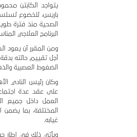
يتواجد الكابتن محمود
باريس، للخضوع لسلسلة
الصحية منذ فترة طويل
البرنامج العلاجي المناس
ومن المقرر أن يعود ال
أجل تقييم حالته بدقة،
الضغوط العصبية والذه
وكان رئيس النادي ال
على عقد عدة اجتماعا
العمل داخل جميع الق
المختلفة، بما يضمن ا
غيابه.
ويأتي ذلك في إطار حر