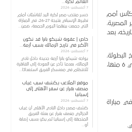
العالم لكرة…
7 أغسطس 2026
 كأس أمم
خسر منتخب مصر لكرة اليد للناشئات أمام
نظيره الإسباني بنتيجة 27-26، في المباراة
ر المصرية.
التي جمعت بينهما اليوم الجمعة، ضمن…
ريخه، بعد
خاص | عقوبة شيكو بانزا قد تكون
الأكبر في تاريخ الزمالك بسبب أزمة…
7 أغسطس 2026
 البطولة.
يواجه شيكو بانزا أزمة جديدة داخل نادي
فقد لعب الفريق 10 مواجهات في هذا الدور، وتمكن من تحقيق الانتصار في 6 منها،
الزمالك، بعدما تأخر عن العودة إلى القاهرة
للانتظام في معسكر الفريق استعدادًا…
موقع الملاعب يكشف سبب غياب
منصف بقرار عن سفر الأهلي إلى
إسبانيا
7 أغسطس 2026
عادل السلبي، في مباراة
كشف مصدر داخل النادي الأهلي أن غياب
الجزائري منصف بقرار عن بعثة الفريق
المتجهة إلى إسبانيا لم يكن بسبب إصابة
أو…