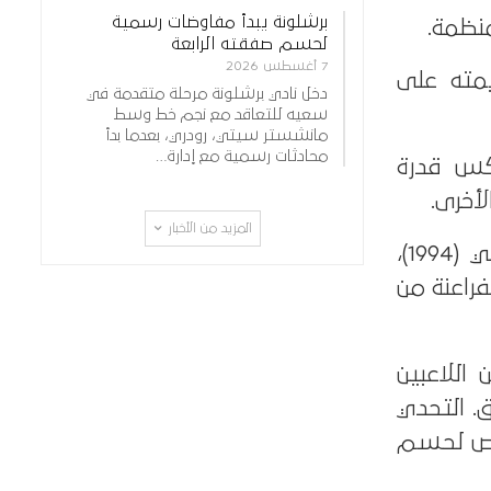
برشلونة يبدأ مفاوضات رسمية
لحسم صفقته الرابعة
7 أغسطس 2026
 الفريق وعزيمته على
دخل نادي برشلونة مرحلة متقدمة في
سعيه للتعاقد مع نجم خط وسط
مانشستر سيتي، رودري، بعدما بدأ
محادثات رسمية مع إدارة…
يعكس قدرة
أخرى.
المزيد من الأخبار
في المقابل، تعرض منتخب مصر للهزيمة في 4 مناسبات، أبرزها أمام مالي (1994)،
ئم، يبقى الفراعنة من
اللاعبين
. التحدي
فرص لحسم