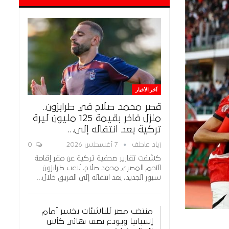
آخر الأخبار
قصر محمد صلاح في طرابزون..
منزل فاخر بقيمة 125 مليون ليرة
تركية بعد انتقاله إلى…
زياد عاطف
7 أغسطس 2026
0
كشفت تقارير صحفية تركية عن مقر إقامة
النجم المصري محمد صلاح، لاعب طرابزون
سبور الجديد، بعد انتقاله إلى الفريق خلال…
منتخب مصر للناشئات يخسر أمام
إسبانيا ويودع نصف نهائي كأس