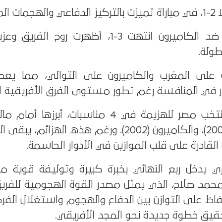
2010: مواجهة صعبة ضد الكاميرون انتهت 3-1، أظهرت روح
طولة.
: انتصارات على المغرب والكاميرون على التوالي، مما 
ر في المنافسة رغم تطور مستوى الفرق الأفريقية ال
زامبيا (1996)، تونس (2000)، والكاميرون (2002). ورغم هذه الهزا
ة القادرة على قلب الموازين في الأدوار الحاسمة.
ي يدخل ربع النهائي بخبرة كبيرة وتوليفة قوية من 
محمد صلاح، الذي يمثل مصدر القوة الهجومية للفريق
اظ على التوازن بين الدفاع والهجوم واستغلال ال
تحقيق خطوة جديدة نحو المجد الأفريقي.