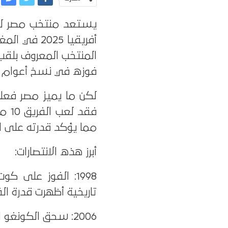
يستعد منتخب مصر لم
أفريقيا 25
المنتخب المعروف بلقب 
فوزه في نسخ أعوام 1957، 1959، 1986، 1998، 2006، 2008، و2010.
لكن ما يميز مصر فعليً
مما يؤكد قدرته على ا
أبرز هذه الانتصارات:
تاريخية أظهرت قدرة ال
2006: سحق الكونغو الديمقراطية 4-1، ليؤكد الفريق تفوقه البدني والذهني.