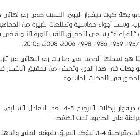
واجهة كوت ديفوار اليوم السبت ضمن ربع نهائي
20 في المغرب، وسط أجواء حماسية وتطلعات كبيرة من الجماهي
“الفراعنة” يسعى لتحقيق اللقب للمرة الثامنة في تا
ا هو سجلها المميز في مباريات ربع النهائي عبر تاريخ
لحضور في اللحظات الحاسمة.
1998: الفوز على كوت ديفوار بركلات الترجيح 5-4 بعد الت
فراعنة على الصمود تحت الضغط.