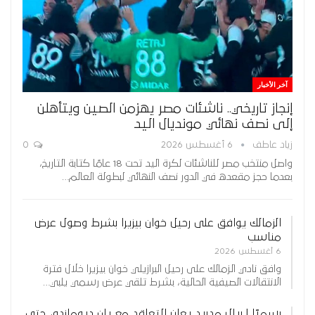
آخر الأخبار
إنجاز تاريخي.. ناشئات مصر يهزمن الصين ويتأهلن
إلى نصف نهائي مونديال اليد
زياد عاطف
6 أغسطس 2026
0
واصل منتخب مصر للناشئات لكرة اليد تحت 18 عامًا كتابة التاريخ،
بعدما حجز مقعده في الدور نصف النهائي لبطولة العالم…
الزمالك يوافق على رحيل خوان بيزيرا بشرط وصول عرض
مناسب
6 أغسطس 2026
وافق نادي الزمالك على رحيل البرازيلي خوان بيزيرا خلال فترة
الانتقالات الصيفية الحالية، بشرط تلقي عرض رسمي يلبي…
رسميًا | ريال مدريد يعلن التعاقد مع يان ديوماندي حتى