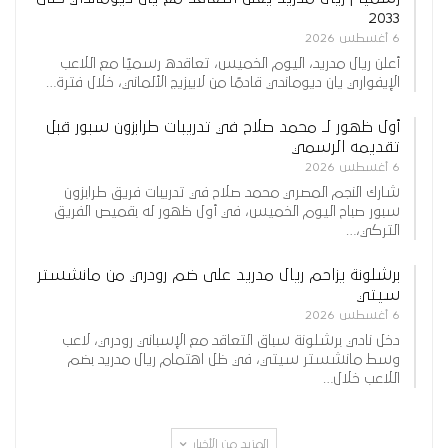
2033
6 أغسطس 2026
أعلن ريال مدريد، اليوم الخميس، تعاقده رسميًا مع اللاعب
الإيفواري يان ديوماندي قادمًا من لايبزيج الألماني، خلال فترة…
أول ظهور لـ محمد صلاح في تدريبات طرابزون سبور قبل
تقديمه الرسمي
6 أغسطس 2026
شارك النجم المصري محمد صلاح في تدريبات فريق طرابزون
سبور صباح اليوم الخميس، في أول ظهور له بقميص الفريق
التركي،…
برشلونة يزاحم ريال مدريد على ضم رودري من مانشستر
سيتي
6 أغسطس 2026
دخل نادي برشلونة سباق التعاقد مع الإسباني رودري، لاعب
وسط مانشستر سيتي، في ظل اهتمام ريال مدريد بضم
اللاعب خلال…
المزيد من الأخبار