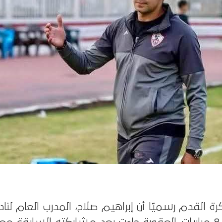
رة القدم رسميًا أن إبراهيم صلاح، المدرب العام لناد