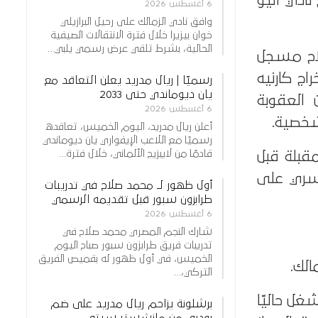
مع نادي أليو
6 أغسطس 2026
وافق نادي الزمالك على رحيل البرازيلي
خوان بيزيرا خلال فترة الانتقالات الصيفية
الحالية، بشرط تلقي عرض رسمي يلبي…
لاح مسجل
ج كارنيه
رسميًا | ريال مدريد يعلن التعاقد مع
يان ديوماندي حتى 2033
العقوبة
6 أغسطس 2026
شخصية.
أعلن ريال مدريد، اليوم الخميس، تعاقده
رسميًا مع اللاعب الإيفواري يان ديوماندي
قادمًا من لايبزيج الألماني، خلال فترة…
قبلة قبل
ستسري على
أول ظهور لـ محمد صلاح في تدريبات
طرابزون سبور قبل تقديمه الرسمي
6 أغسطس 2026
شارك النجم المصري محمد صلاح في
تدريبات فريق طرابزون سبور صباح اليوم
الخميس، في أول ظهور له بقميص الفريق
الك.
التركي،…
غل حاليًا
برشلونة يزاحم ريال مدريد على ضم
رودري من مانشستر سيتي