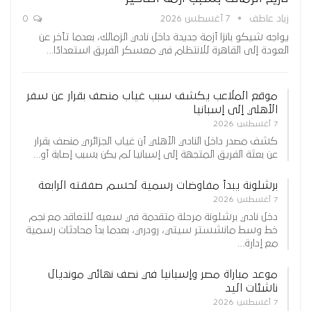
زياد عاطف
7 أغسطس 2026
0
يواجه شيكو بانزا أزمة جديدة داخل نادي الزمالك، بعدما تأخر عن
العودة إلى القاهرة للانتظام في معسكر الفريق استعدادًا…
موقع الملاعب يكشف سبب غياب منصف بقرار عن سفر
الأهلي إلى إسبانيا
7 أغسطس 2026
كشف مصدر داخل النادي الأهلي أن غياب الجزائري منصف بقرار
عن بعثة الفريق المتجهة إلى إسبانيا لم يكن بسبب إصابة أو…
برشلونة يبدأ مفاوضات رسمية لحسم صفقته الرابعة
7 أغسطس 2026
دخل نادي برشلونة مرحلة متقدمة في سعيه للتعاقد مع نجم
خط وسط مانشستر سيتي، رودري، بعدما بدأ محادثات رسمية
مع إدارة…
موعد مباراة مصر وإسبانيا في نصف نهائي مونديال
ناشئات اليد
7 أغسطس 2026