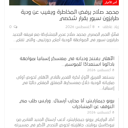
آخر الأخبار
محمد صلاح يرفض المخاطرة ويغيب عن ودية
طرابزون سبور بقرار شخصي
زياد عاطف
8 أغسطس 2026
0
فضّل النجم المصري محمد صلاح عدم المشاركة مع فريقه الجديد
طرابزون سبور في المواجهة الودية أمام جوزتيبي، والتي تقام…
الأهلي يفتتح ودياته في معسكر إسبانيا بمواجهة
بادالونا استعدادًا للموسم…
8 أغسطس 2026
يستعد الفريق الأول لكرة القدم بالنادي الأهلي لخوض أولى
مبارياته الودية خلال معسكره المغلق المقام حاليًا في
إسبانيا،…
برونو جيمارايش: أنا محارب أرسنال.. ورايس طلب مني
التوقف عن المشاجرات
8 أغسطس 2026
أكد البرازيلي برونو جيمارايش، لاعب أرسنال الجديد القادم من
نيوكاسل يونايتد، جاهزيته لخوض التحدي الأكبر في مسيرته