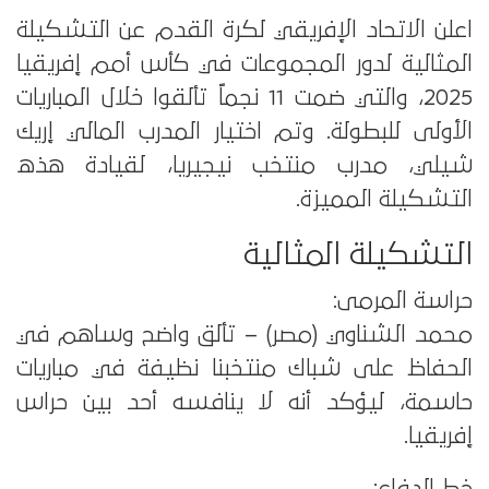
اعلن الاتحاد الإفريقي لكرة القدم عن التشكيلة
المثالية لدور المجموعات في كأس أمم إفريقيا
2025، والتي ضمت 11 نجماً تألقوا خلال المباريات
الأولى للبطولة. وتم اختيار المدرب المالي إريك
شيلي، مدرب منتخب نيجيريا، لقيادة هذه
التشكيلة المميزة.
التشكيلة المثالية
حراسة المرمى:
محمد الشناوي (مصر) – تألق واضح وساهم في
الحفاظ على شباك منتخبنا نظيفة في مباريات
حاسمة، ليؤكد أنه لا ينافسه أحد بين حراس
إفريقيا.
خط الدفاع: