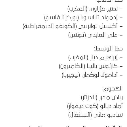
– نصير مزراوي (المغرب)
– إدموند تاباسوبا (بوركينا فاسو)
– أكسيل توانزيبي (الكونغو الديمقراطية)
– علي العابدي (تونس)
خط الوسط:
– إبراهيم دياز (المغرب)
– كارلوس باليبا (الكاميرون)
– أدامولا لوكمان (نيجيريا)
الهجوم:
رياض محرز (الجزائر)
أماد ديالو (كوت ديفوار)
ساديو ماني (السنغال)