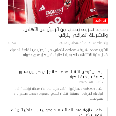
آخر الأخبار
محمد شريف يقترب من الرحيل عن الأهلي..
والشرطة العراقي يترقب
زياد عاطف
9 أغسطس 2026
0
اقترب محمد شريف، مهاجم الأهلي، من الرحيل عن القلعة الحمراء
خلال فترة الانتقالات الصيفية الحالية، في ظل عدم دخوله…
برلماني تركي: انتقال محمد صلاح إلى طرابزون سبور
إضافة تاريخية للكرة…
9 أغسطس 2026
أشاد مصطفى سارغول، نائب حزب يني عن مدينة أرزينجان في
البرلمان التركي، بصفقة انتقال النجم المصري محمد صلاح إلى
صفوف…
تطورات أزمة عبد الله السعيد وخوان بيزيرا داخل الزمالك..
شوبير يكشف…