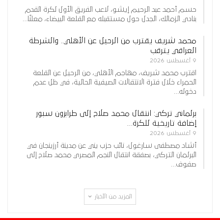
حسم أحمد عبد الرحيم إيشو، لاعب الفريق الأول لكرة القدم
بنادي الزمالك، الجدل حول مستقبله مع القلعة البيضاء، معلنًا…
محمد شريف يقترب من الرحيل عن الأهلي.. والشرطة
العراقي يترقب
9 أغسطس 2026
اقترب محمد شريف، مهاجم الأهلي، من الرحيل عن القلعة
الحمراء خلال فترة الانتقالات الصيفية الحالية، في ظل عدم
دخوله…
برلماني تركي: انتقال محمد صلاح إلى طرابزون سبور
إضافة تاريخية للكرة…
9 أغسطس 2026
أشاد مصطفى سارغول، نائب حزب يني عن مدينة أرزينجان في
البرلمان التركي، بصفقة انتقال النجم المصري محمد صلاح إلى
صفوف…
المزيد من الأخبار