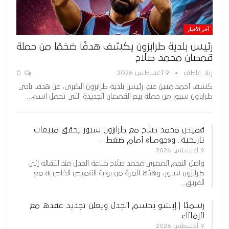
آخر الأخبار
رئيس بلدية طرابزون يكشف هدفًا ضخمًا من حملة
قمصان محمد صلاح
زياد عاطف
9 أغسطس 2026
0
كشف أحمد متين غنج، رئيس بلدية طرابزون الكبرى، عن هدف نادي
طرابزون سبور من حملة بيع القمصان الجديدة التي تحمل اسم…
قميص محمد صلاح مع طرابزون سبور يحقق مبيعات
تاريخية.. و«جومـا» أمام ضغط…
9 أغسطس 2026
واصل النجم المصري محمد صلاح صناعة الجدل منذ انتقاله إلى
طرابزون سبور، وهذه المرة من بوابة القميص الخاص به مع
الفريق…
رسميًا | إيشو يحسم الجدل ويعلن تجديد عقده مع
الزمالك
9 أغسطس 2026