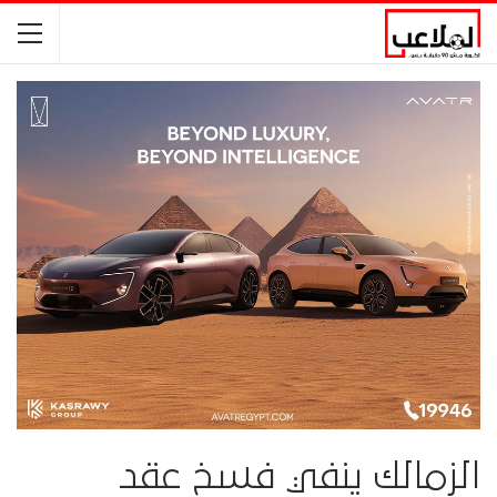
الزمالك ينفي فسخ عقد