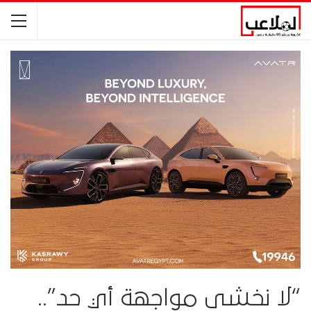
“لا نخشى مواجهة أي حد”..