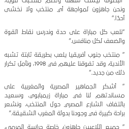
“البطولة ليست سهلة وتضم منتخبات قوية،
ونحن جاهزون لمواجهة أي منتخب ولا نخشى
أحدًا.”
“نلعب كل مباراة على حدة وندرس نقاط القوة
والضعف لكل منافس.”
” منتخب جنوب أفريقيا يلعب بطريقة ثابتة تشبه
الأندية، وقد تفوقنا عليهم في 1998، ونأمل تكرار
ذلك من جديد.”
” أشكر الجماهير المصرية والمغربية على
مساندتهم لنا في مباراة زيمبابوي، وسعيد
بالتفاف الشارع المصري حول المنتخب، ونشعر
براحة كبيرة في وجودنا بدولة المغرب الشقيقة.”
” جميع اللاعبين جاهزون، خاصة حراسة المرمى،