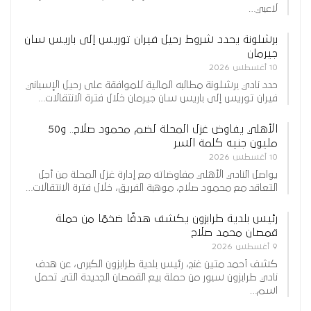
لاعبي…
برشلونة يحدد شروط رحيل فيران توريس إلى باريس سان
جيرمان
10 أغسطس 2026
حدد نادي برشلونة مطالبه المالية للموافقة على رحيل الإسباني
فيران توريس إلى باريس سان جيرمان خلال فترة الانتقالات…
الأهلي يفاوض غزل المحلة لضم محمود صلاح.. و50
مليون جنيه كلمة السر
10 أغسطس 2026
يواصل النادي الأهلي مفاوضاته مع إدارة غزل المحلة من أجل
التعاقد مع محمود صلاح، موهبة الفريق، خلال فترة الانتقالات…
رئيس بلدية طرابزون يكشف هدفًا ضخمًا من حملة
قمصان محمد صلاح
9 أغسطس 2026
كشف أحمد متين غنج، رئيس بلدية طرابزون الكبرى، عن هدف
نادي طرابزون سبور من حملة بيع القمصان الجديدة التي تحمل
اسم…