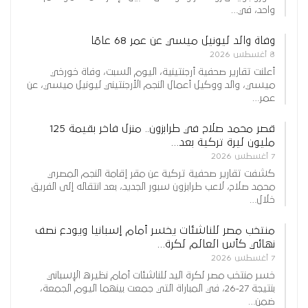
واحد، في…
وفاة والد ليونيل ميسي عن عمر 68 عامًا
8 أغسطس 2026
أعلنت تقارير صحفية أرجنتينية، اليوم السبت، وفاة خورخي
ميسي، والد ووكيل أعمال النجم الأرجنتيني ليونيل ميسي، عن
عمر…
قصر محمد صلاح في طرابزون.. منزل فاخر بقيمة 125
مليون ليرة تركية بعد…
7 أغسطس 2026
كشفت تقارير صحفية تركية عن مقر إقامة النجم المصري
محمد صلاح، لاعب طرابزون سبور الجديد، بعد انتقاله إلى الفريق
خلال…
منتخب مصر للناشئات يخسر أمام إسبانيا ويودع نصف
نهائي كأس العالم لكرة…
7 أغسطس 2026
خسر منتخب مصر لكرة اليد للناشئات أمام نظيره الإسباني
بنتيجة 27-26، في المباراة التي جمعت بينهما اليوم الجمعة،
ضمن…