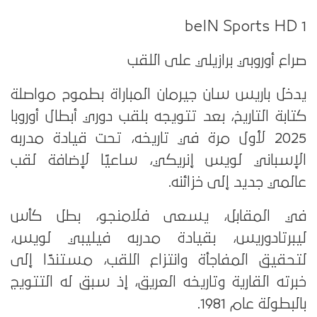
beIN Sports HD 1
صراع أوروبي برازيلي على اللقب
يدخل باريس سان جيرمان المباراة بطموح مواصلة
كتابة التاريخ، بعد تتويجه بلقب دوري أبطال أوروبا
2025 لأول مرة في تاريخه، تحت قيادة مدربه
الإسباني لويس إنريكي، ساعيًا لإضافة لقب
عالمي جديد إلى خزائنه.
في المقابل، يسعى فلامنجو، بطل كأس
ليبرتادوريس، بقيادة مدربه فيليبي لويس،
لتحقيق المفاجأة وانتزاع اللقب، مستندًا إلى
خبرته القارية وتاريخه العريق، إذ سبق له التتويج
بالبطولة عام 1981.