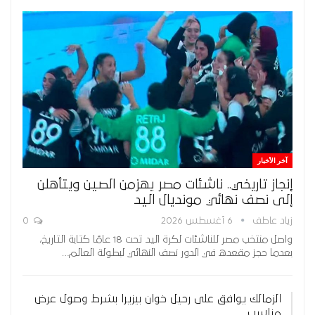
آخر الأخبار
إنجاز تاريخي.. ناشئات مصر يهزمن الصين ويتأهلن
إلى نصف نهائي مونديال اليد
زياد عاطف
6 أغسطس 2026
0
واصل منتخب مصر للناشئات لكرة اليد تحت 18 عامًا كتابة التاريخ،
بعدما حجز مقعده في الدور نصف النهائي لبطولة العالم…
الزمالك يوافق على رحيل خوان بيزيرا بشرط وصول عرض
مناسب