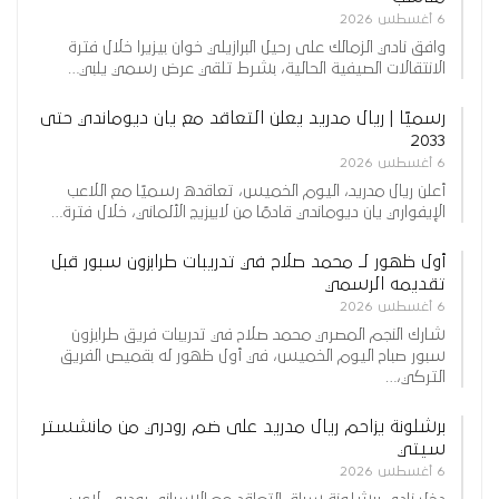
6 أغسطس 2026
وافق نادي الزمالك على رحيل البرازيلي خوان بيزيرا خلال فترة
الانتقالات الصيفية الحالية، بشرط تلقي عرض رسمي يلبي…
رسميًا | ريال مدريد يعلن التعاقد مع يان ديوماندي حتى
2033
6 أغسطس 2026
أعلن ريال مدريد، اليوم الخميس، تعاقده رسميًا مع اللاعب
الإيفواري يان ديوماندي قادمًا من لايبزيج الألماني، خلال فترة…
أول ظهور لـ محمد صلاح في تدريبات طرابزون سبور قبل
تقديمه الرسمي
6 أغسطس 2026
شارك النجم المصري محمد صلاح في تدريبات فريق طرابزون
سبور صباح اليوم الخميس، في أول ظهور له بقميص الفريق
التركي،…
برشلونة يزاحم ريال مدريد على ضم رودري من مانشستر
سيتي
6 أغسطس 2026