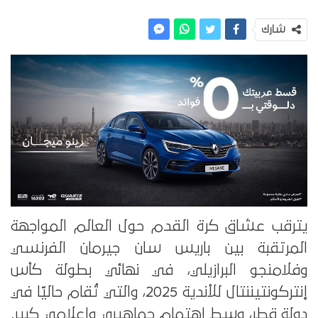
شارك
يترقب عشاق كرة القدم حول العالم المواجهة
المرتقبة بين باريس سان جيرمان الفرنسي
وفلامنجو البرازيلي، في نهائي بطولة كأس
إنتركونتيننتال للأندية 2025، والتي تُقام حاليًا في
دولة قطر، وسط اهتمام جماهيري وإعلامي كبير.