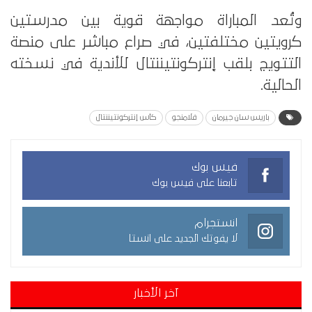
وتُعد المباراة مواجهة قوية بين مدرستين
كرويتين مختلفتين، في صراع مباشر على منصة
التتويج بلقب إنتركونتيننتال للأندية في نسخته
الحالية.
باريس سان جيرمان
فلامنجو
كأس إنتركونتيننتال
فيس بوك
تابعنا على فيس بوك
انستجرام
لا يفوتك الجديد على انستا
آخر الأخبار