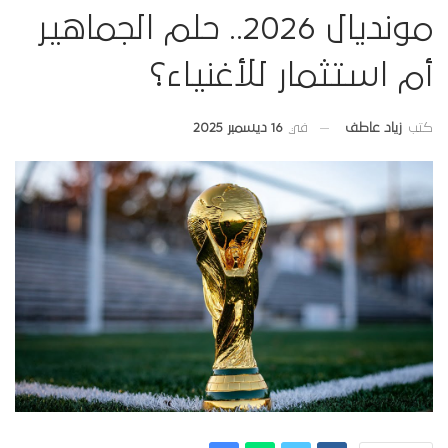
مونديال 2026.. حلم الجماهير
أم استثمار للأغنياء؟
في
16 ديسمبر 2025
كتب
زياد عاطف