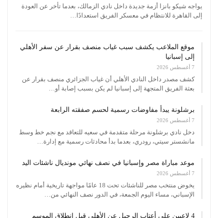
يواجه شيكو بانزا أزمة جديدة داخل نادي الزمالك، بعدما تأخر عن العودة
إلى القاهرة للانتظام في معسكر الفريق استعدادًا…
موقع الملاعب يكشف سبب غياب منصف بقرار عن سفر الأهلي
إلى إسبانيا
7 أغسطس 2026
كشف مصدر داخل النادي الأهلي أن غياب الجزائري منصف بقرار عن
بعثة الفريق المتجهة إلى إسبانيا لم يكن بسبب إصابة أو…
برشلونة يبدأ مفاوضات رسمية لحسم صفقته الرابعة
7 أغسطس 2026
دخل نادي برشلونة مرحلة متقدمة في سعيه للتعاقد مع نجم خط وسط
مانشستر سيتي، رودري، بعدما بدأ محادثات رسمية مع إدارة…
موعد مباراة مصر وإسبانيا في نصف نهائي مونديال ناشئات اليد
7 أغسطس 2026
يخوض منتخب مصر للناشئات تحت 18 عامًا مواجهة تاريخية أمام نظيره
الإسباني، مساء اليوم الجمعة، في الدور نصف النهائي من…
4 لاعبين على أعتاب الرحيل عن الأهلي قبل انطلاق الموسم