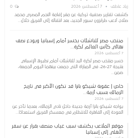
زياد عاطف
7 أغسطس 2026
0
كشفت تقارير صحفية تركية عن مقر إقامة النجم المصري محمد
صلاح، لاعب طرابزون سبور الجديد، بعد انتقاله إلى الفريق خلال…
منتخب مصر للناشئات يخسر أمام إسبانيا ويودع نصف
نهائي كأس العالم لكرة…
7 أغسطس 2026
خسر منتخب مصر لكرة اليد للناشئات أمام نظيره الإسباني
بنتيجة 27-26، في المباراة التي جمعت بينهما اليوم الجمعة،
ضمن…
خاص | عقوبة شيكو بانزا قد تكون الأكبر في تاريخ
الزمالك بسبب أزمة…
7 أغسطس 2026
يواجه شيكو بانزا أزمة جديدة داخل نادي الزمالك، بعدما تأخر عن
العودة إلى القاهرة للانتظام في معسكر الفريق استعدادًا…
موقع الملاعب يكشف سبب غياب منصف بقرار عن سفر
الأهلي إلى إسبانيا