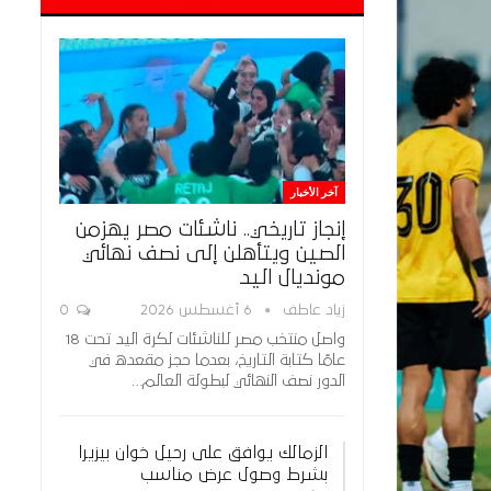
آخر الأخبار
إنجاز تاريخي.. ناشئات مصر يهزمن
الصين ويتأهلن إلى نصف نهائي
مونديال اليد
زياد عاطف
6 أغسطس 2026
0
واصل منتخب مصر للناشئات لكرة اليد تحت 18
عامًا كتابة التاريخ، بعدما حجز مقعده في
الدور نصف النهائي لبطولة العالم…
الزمالك يوافق على رحيل خوان بيزيرا
بشرط وصول عرض مناسب