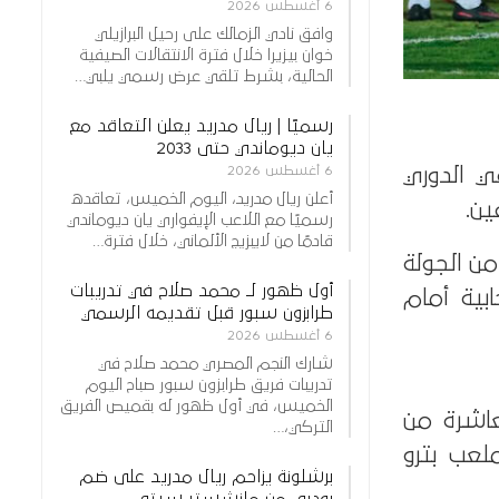
6 أغسطس 2026
وافق نادي الزمالك على رحيل البرازيلي
خوان بيزيرا خلال فترة الانتقالات الصيفية
الحالية، بشرط تلقي عرض رسمي يلبي…
رسميًا | ريال مدريد يعلن التعاقد مع
يان ديوماندي حتى 2033
6 أغسطس 2026
ي الدوري
أعلن ريال مدريد، اليوم الخميس، تعاقده
ين.
رسميًا مع اللاعب الإيفواري يان ديوماندي
قادمًا من لايبزيج الألماني، خلال فترة…
من الجولة
أول ظهور لـ محمد صلاح في تدريبات
بية أمام
طرابزون سبور قبل تقديمه الرسمي
6 أغسطس 2026
شارك النجم المصري محمد صلاح في
تدريبات فريق طرابزون سبور صباح اليوم
الخميس، في أول ظهور له بقميص الفريق
عاشرة من
التركي،…
لعب بترو
برشلونة يزاحم ريال مدريد على ضم
رودري من مانشستر سيتي