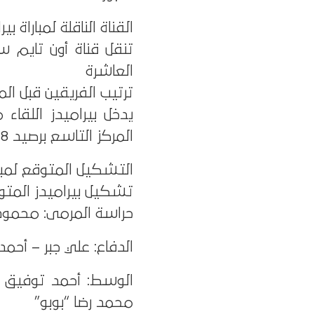
القناة الناقلة لمباراة بي
العاشرة
ترتيب الفريقين قبل المب
المركز التاسع برصيد 18 نقطة، ما يزيد من أهمية المباراة لكلا الفريقين.
التشكيل المتوقع لمبار
تشكيل بيراميدز المتو
حراسة المرمى: محمود 
الدفاع: علي جبر – أ
الوسط: أحمد توفيق 
محمد رضا “بوبو”