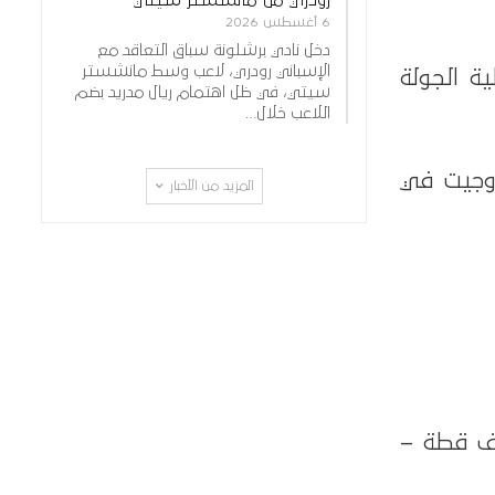
6 أغسطس 2026
دخل نادي برشلونة سباق التعاقد مع
الإسباني رودري، لاعب وسط مانشستر
 تغطية الجولة
سيتي، في ظل اهتمام ريال مدريد بضم
اللاعب خلال…
ة، بينما يأتي بتروجيت في
المزيد من الأخبار
ف قطة –