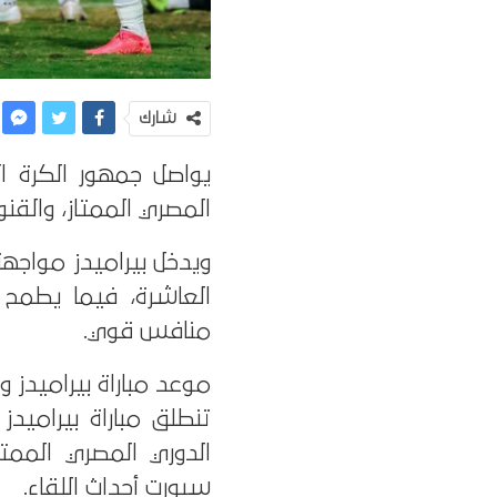
شارك
يواصل جمهور الكرة ال
المصري الممتاز، والقنو
ويدخل بيراميدز مواجهة 
العاشرة، فيما يطمح 
منافس قوي.
موعد مباراة بيراميدز 
تنطلق مباراة بيراميد
الدوري المصري الممت
سبورت أحداث اللقاء.