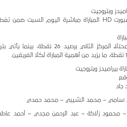
راميدز وبتروجيت
تنقل قناة أون تايم سبورت HD المباراة مباشرة اليوم السبت ضمن
اراة
يدخل بيراميدز اللقاء محتلاً المركز الثاني برصيد 26 نقط
اة بيراميدز وبتروجيت
قع
جاد
حمد سامي – محمد الشيبي – محمد حمدي
– محمود زلاكة – عبد الرحمن مجدي – أحمد عاط