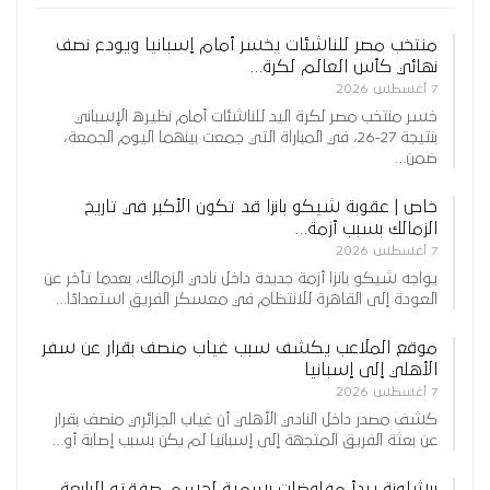
منتخب مصر للناشئات يخسر أمام إسبانيا ويودع نصف
نهائي كأس العالم لكرة…
7 أغسطس 2026
خسر منتخب مصر لكرة اليد للناشئات أمام نظيره الإسباني
بنتيجة 27-26، في المباراة التي جمعت بينهما اليوم الجمعة،
ضمن…
خاص | عقوبة شيكو بانزا قد تكون الأكبر في تاريخ
الزمالك بسبب أزمة…
7 أغسطس 2026
يواجه شيكو بانزا أزمة جديدة داخل نادي الزمالك، بعدما تأخر عن
العودة إلى القاهرة للانتظام في معسكر الفريق استعدادًا…
موقع الملاعب يكشف سبب غياب منصف بقرار عن سفر
الأهلي إلى إسبانيا
7 أغسطس 2026
كشف مصدر داخل النادي الأهلي أن غياب الجزائري منصف بقرار
عن بعثة الفريق المتجهة إلى إسبانيا لم يكن بسبب إصابة أو…
برشلونة يبدأ مفاوضات رسمية لحسم صفقته الرابعة