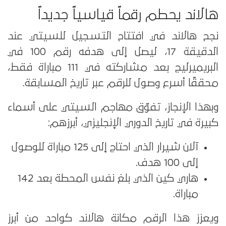
هالاند يحطم رقماً قياسياً جديداً
نجح هالاند في افتتاح التسجيل للسيتي عند
الدقيقة 17، ليصل إلى هدفه رقم 100 في
البريميرليج بعد مشاركته في 111 مباراة فقط،
محققًا أسرع وصول للرقم عبر تاريخ المسابقة.
وبهذا الإنجاز، تفوّق مهاجم السيتي على أسماء
كبيرة في تاريخ الدوري الإنجليزي، أبرزهم:
آلان شيرار الذي احتاج إلى 125 مباراة للوصول
إلى 100 هدف.
هاري كين الذي بلغ نفس المحطة بعد 142
مباراة.
ويعزز هذا الرقم مكانة هالاند كواحد من أبرز