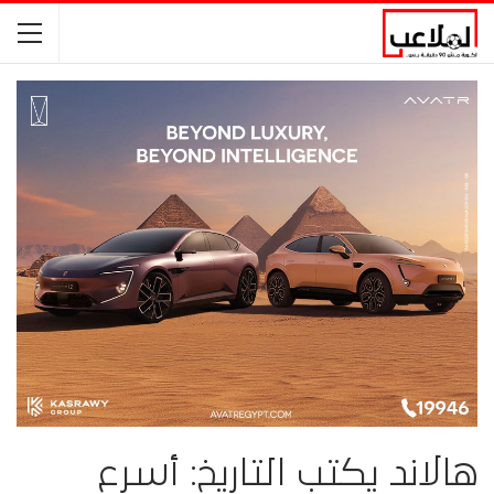
هالاند يكتب التاريخ: أسرع