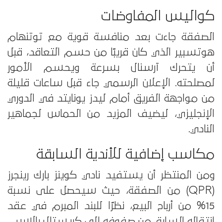
كواليس المفاوضات
الصفقة جاءت بعد منافسة قوية مع توتنهام
هوتسبير الذي كان قريبًا من حسم التعاقد، قبل
أن يتحرك آرسنال بسرعة ويحسم الأمور
لمصلحته. الإعلان الرسمي جاء قبل ساعات قليلة
من مواجهة الفريق أمام ليدز يونايتد في الدوري
الإنجليزي، ليضيف المزيد من الحماس لجماهير
النادي.
مكاسب إضافية للأندية السابقة
ومن المنتظر أن يستفيد نادي كوينز بارك رينجرز
(QPR) من الصفقة، حيث سيحصل على نسبة
15% من أرباح البيع، نظرًا للبند المبرم في عقد
انتقاله السابق من صفوفه إلى كريستال بالاس.