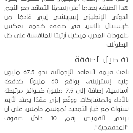
هذا الصيف، بعدما أعلن رسميًا التعاقد مع النجم
الدولي الإنجليزي إيبيريشي إيزي قادمًا من
كريستال بالاس، في صفقة ضخمة تعكس
طموحات المدرب ميكيل أرتيتا للمنافسة على كل
البطولات.
تفاصيل الصفقة
بلغت قيمة التعاقد الإجمالية نحو 67.5 مليون
جنيه إسترليني، بواقع 60 مليونًا كدفعة
أساسية، إضافة إلى 7.5 مليون كحوافز مرتبطة
بالأداء والمشاركات. ووقّع إيزي عقدًا يمتد لأربع
سنوات مع خيار التمديد لموسم خامس، على أن
يرتدي القميص رقم 10 داخل صفوف
“المدفعجية”.