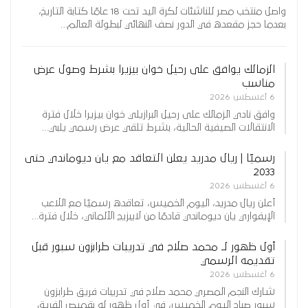
واصل منتخب مصر للناشئات لكرة اليد تحت 18 عامًا كتابة التاريخ،
بعدما حجز مقعده في الدور نصف النهائي لبطولة العالم…
الزمالك يوافق على رحيل خوان بيزيرا بشرط وصول عرض
مناسب
6 أغسطس 2026
وافق نادي الزمالك على رحيل البرازيلي خوان بيزيرا خلال فترة
الانتقالات الصيفية الحالية، بشرط تلقي عرض رسمي يلبي…
رسميًا | ريال مدريد يعلن التعاقد مع يان ديوماندي حتى
2033
6 أغسطس 2026
أعلن ريال مدريد، اليوم الخميس، تعاقده رسميًا مع اللاعب
الإيفواري يان ديوماندي قادمًا من لايبزيج الألماني، خلال فترة…
أول ظهور لـ محمد صلاح في تدريبات طرابزون سبور قبل
تقديمه الرسمي
6 أغسطس 2026
شارك النجم المصري محمد صلاح في تدريبات فريق طرابزون
سبور صباح اليوم الخميس، في أول ظهور له بقميص الفريق