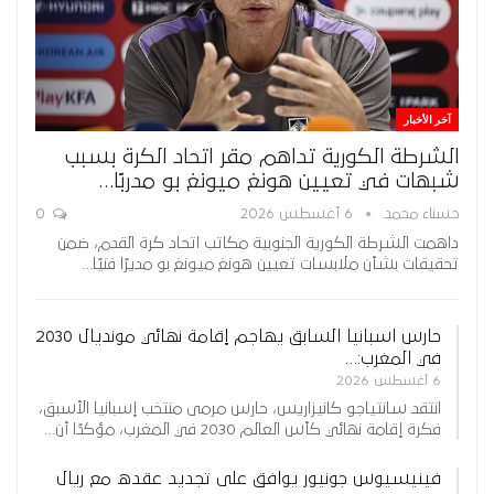
آخر الأخبار
الشرطة الكورية تداهم مقر اتحاد الكرة بسبب
شبهات في تعيين هونغ ميونغ بو مدربًا…
حسناء محمد
6 أغسطس 2026
0
داهمت الشرطة الكورية الجنوبية مكاتب اتحاد كرة القدم، ضمن
تحقيقات بشأن ملابسات تعيين هونغ ميونغ بو مديرًا فنيًا…
حارس اسبانيا السابق يهاجم إقامة نهائي مونديال 2030
في المغرب:…
6 أغسطس 2026
انتقد سانتياجو كانيزاريس، حارس مرمى منتخب إسبانيا الأسبق،
فكرة إقامة نهائي كأس العالم 2030 في المغرب، مؤكدًا أن…
فينيسيوس جونيور يوافق على تجديد عقده مع ريال