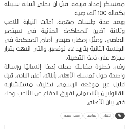
معسكر إعداد فريقه، قبل أن تخلي النيابة سبيله
بكفالة 100 ألف جنيه.
وبعد عدة جلسات مهمة، أحالت النيابة اللاعب
وثلاثة آخرين للمحاكمة الجنائية في سبتمبر
الماضي، ومثُل رمضان صبحي أمام المحكمة في
الجلسة الثانية بتاريخ 22 نوفمبر، والتي انتهت بقرار
حجزه على ذمة القضية.
وفي خطوة مفاجئة حملت بُعدًا إنسانيًا ورسالة
واضحة حول تمسك الأهلي بأبنائه، أعلن النادي قبل
قليل عبر موقعه الرسمي تكليف مستشاريه
القانونيين بالانضمام لفريق الدفاع عن اللاعب. وجاء
في بيان الأهلي
الأهلي
بيراميدز
رمضان صبحي