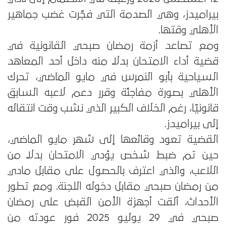
بيراميدز، وهي الصدمة التي فجّرت غضب جماهير
الأهلي وقتها.
ومع تصاعد أزمة رمضان صبحي القانونية في
قضية أداء الامتحان بدلًا منه داخل أحد المعاهد
السياحية بأبو النمرس في مايو الماضي، تحرك
الأهلي بصورة مفاجئة وقرر دعم لاعبه السابق
قانونيًا، رغم الخلاف الكبير الذي نشب وقت انتقاله
إلى بيراميدز.
القضية تعود وقائعها إلى شهر مايو الماضي،
حين تم ضبط شخص يؤدي الامتحان بدلًا من
اللاعب، والذي اعترف بالحصول على مقابل مادي
من رمضان صبحي مقابل دخوله اللجنة. ومع تطور
الأحداث، ألقت أجهزة الأمن القبض على رمضان
صبحي في 29 يوليو 2025 فور عودته من